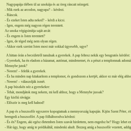
Nagypapája ölében ül az unokája és az öreg ráncait nézegeti.
- Mik ezek az arcodon, nagyapa? – kérdezi.
- Ráncok.
- És ezeket Isten adta neked? – kérdi a kicsi.
- Igen, engem még nagyon régen teremtett.
Az unoka végigsimítja saját arcát:
- És engem is Isten teremtett?
- Igen, de téged még nem olyan régen.
- Akkor ezek szerint Isten most már sokkal ügyesebb, ugye?
A hittan órán a becsületről tanulnak a gyerekek. A pap feltesz nekik egy beugratós kérdést:
- Gyerekek, ha én eladom a házamat, autómat, mindenemet, és a pénzt a templomnak adomá
Mennybe jutok?
- Neeem! – felelik a gyerekek.
- És ha minden nap kitakarítom a templomot, és gondozom a kertjét, akkor ez már elég ah
- Neeem! – válaszolják ismét.
A pap büszkén néz a gyerekekre:
- Tehát, mondjátok meg nekem, mi kell ahhoz, hogy a Mennybe jussak?
Egy kisfiú rávágja:
- Először is meg kell halnod!
A pap és a buszsofőr egyszerre kopogtatnak a mennyország kapuján. Kijön Szent Péter, rö
beengedi a buszsofőrt. A pap fölháborodva kérdezi:
- És én? Engem, aki egész életemben Isten szavát hirdettem, nem engedsz be? Hogy lehet e
- Hát úgy, hogy amíg te prédikáltál, mindenki aludt. Bezzeg amíg a buszsofőr vezetett, add