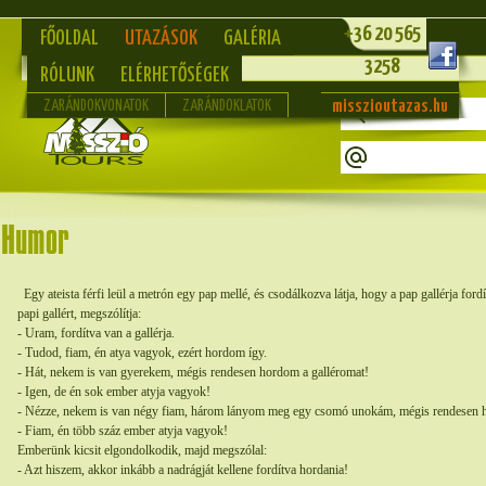
+36 20 565
FŐOLDAL
UTAZÁSOK
GALÉRIA
3258
RÓLUNK
ELÉRHETŐSÉGEK
misszioutazas.hu
ZARÁNDOKVONATOK
ZARÁNDOKLATOK
Egy ateista férfi leül a metrón egy pap mellé, és csodálkozva látja, hogy a pap gallérja for
papi gallért, megszólítja:
- Uram, fordítva van a gallérja.
- Tudod, fiam, én atya vagyok, ezért hordom így.
- Hát, nekem is van gyerekem, mégis rendesen hordom a galléromat!
- Igen, de én sok ember atyja vagyok!
- Nézze, nekem is van négy fiam, három lányom meg egy csomó unokám, mégis rendesen h
- Fiam, én több száz ember atyja vagyok!
Emberünk kicsit elgondolkodik, majd megszólal:
- Azt hiszem, akkor inkább a nadrágját kellene fordítva hordania!