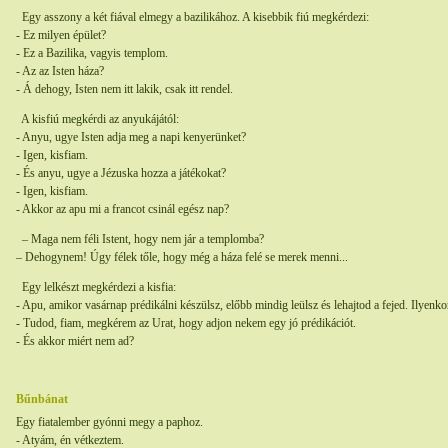
Egy asszony a két fiával elmegy a bazilikához. A kisebbik fiú megkérdezi:
- Ez milyen épület?
- Ez a Bazilika, vagyis templom.
- Az az Isten háza?
- Á dehogy, Isten nem itt lakik, csak itt rendel.
A kisfiú megkérdi az anyukájától:
- Anyu, ugye Isten adja meg a napi kenyerünket?
- Igen, kisfiam.
- És anyu, ugye a Jézuska hozza a játékokat?
- Igen, kisfiam.
- Akkor az apu mi a francot csinál egész nap?
– Maga nem féli Istent, hogy nem jár a templomba?
– Dehogynem! Úgy félek tőle, hogy még a háza felé se merek menni...
Egy lelkészt megkérdezi a kisfia:
- Apu, amikor vasárnap prédikálni készülsz, előbb mindig leülsz és lehajtod a fejed. Ilyenko
- Tudod, fiam, megkérem az Urat, hogy adjon nekem egy jó prédikációt.
- És akkor miért nem ad?
Bűnbánat
Egy fiatalember gyónni megy a paphoz.
- Atyám, én vétkeztem.