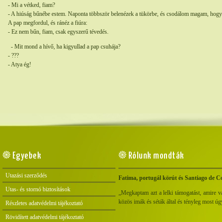
- Mi a vétked, fiam?
- A hiúság bűnébe estem. Naponta többször belenézek a tükörbe, és csodálom magam, hogy
A pap megfordul, és ránéz a fiúra:
- Ez nem bűn, fiam, csak egyszerű tévedés.
- Mit mond a hívő, ha kigyullad a pap csuhája?
- ???
- Atya ég!
Egyebek
Rólunk mondták
Utazási szerződés
Fatima, portugál körút és Santiago de C
Utas- és stornó biztosítások
„Megkaptam azt a lelki támogatást, amire v
közös imák és séták által és tényleg most úg
Részletes adatvédelmi tájékoztató
Rövidített adatvédelmi tájékoztató