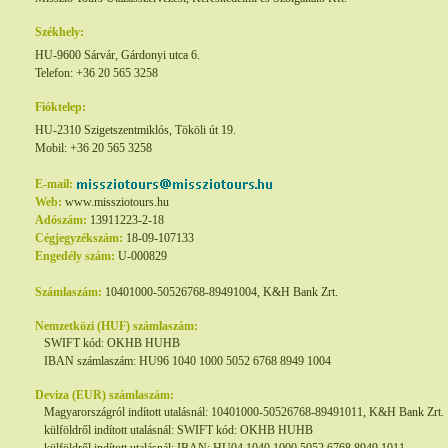
Székhely:
HU-9600 Sárvár, Gárdonyi utca 6.
Telefon: +36 20 565 3258
Fióktelep:
HU-2310 Szigetszentmiklós, Tököli út 19.
Mobil: +36 20 565 3258
E-mail:
Web:
www.missziotours.hu
Adószám:
13911223-2-18
Cégjegyzékszám:
18-09-107133
Engedély szám:
U-000829
Számlaszám:
10401000-50526768-89491004, K&H Bank Zrt.
Nemzetközi (HUF) számlaszám:
SWIFT kód: OKHB HUHB
IBAN számlaszám: HU96 1040 1000 5052 6768 8949 1004
Deviza (EUR) számlaszám:
Magyarországról indított utalásnál: 10401000-50526768-89491011, K&H Bank Zrt.
külföldről indított utalásnál: SWIFT kód: OKHB HUHB