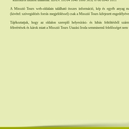
külföldről indított utalásnál: IBAN: HU04 1040 1000 5052 6768 8949 1011
A Misszió Tours web-oldalain található összes információ, kép és egyéb anyag má
(kivétel: szövegidézés forrás megjelöléssel) csak a Misszió Tours kifejezett engedélyével
Tájékoztatjuk, hogy az oldalon szereplő helyesírási- és hibás feltöltésből szá
félreértések és károk miatt a Misszió Tours Utazási Iroda semminemű felelősséget nem v