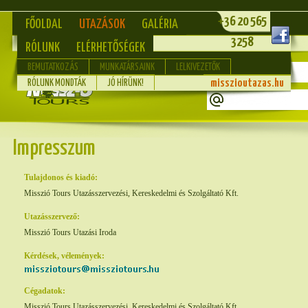
+36 20 565
FŐOLDAL
UTAZÁSOK
GALÉRIA
3258
RÓLUNK
ELÉRHETŐSÉGEK
BEMUTATKOZÁS
MUNKATÁRSAINK
LELKIVEZETŐK
misszioutazas.hu
RÓLUNK MONDTÁK
JÓ HÍRÜNK!
Impresszum
Tulajdonos és kiadó:
Misszió Tours Utazásszervezési, Kereskedelmi és Szolgáltató Kft.
Utazásszervező:
Misszió Tours Utazási Iroda
Kérdések, vélemények:
Cégadatok:
Misszió Tours Utazásszervezési, Kereskedelmi és Szolgáltató Kft.