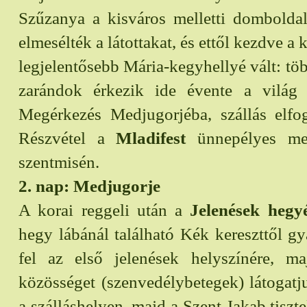
Szűzanya a kisváros melletti dombolda
elmesélték a látottakat, és ettől kezdve a 
legjelentősebb Mária-kegyhellyé vált: töb
zarándok érkezik ide évente a világ 
Megérkezés Medjugorjéba, szállás elfog
Részvétel a
Mladifest
ünnepélyes meg
szentmisén.
2. nap: Medjugorje
A korai reggeli után a
Jelenések hegy
hegy lábánál található Kék kereszttől g
fel az első jelenések helyszínére, 
közösséget (szenvedélybetegek) látogat
a szálláshelyen, majd a Szent Jakab tisztel