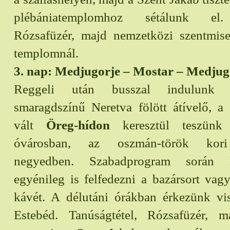
plébániatemplomhoz sétálunk el. 
Rózsafüzér, majd nemzetközi szentmis
templomnál.
3. nap: Medjugorje – Mostar – Medjug
Reggeli után busszal indulun
smaragdszínű Neretva fölött átívelő, a
vált
Öreg-hídon
keresztül teszünk
óvárosban, az oszmán-török kor
negyedben. Szabadprogram során l
egyénileg is felfedezni a bazársort vag
kávét. A délutáni órákban érkezünk vis
Estebéd. Tanúságtétel, Rózsafüzér, 