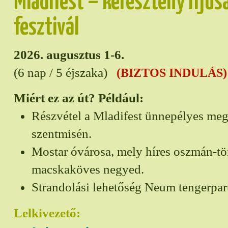
Mladifest – keresztény ifjús
fesztivál
2026. augusztus 1-6.
(6 nap / 5 éjszaka)
(BIZTOS INDULÁS)
Miért ez az út? Például:
Részvétel a Mladifest ünnepélyes meg
szentmisén.
Mostar óvárosa, mely híres oszmán-tö
macskaköves negyed.
Strandolási lehetőség Neum tengerpar
Lelkivezető: