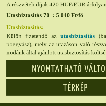
A részvételi díjak 420 HUF/EUR árfolya
Utasbiztosítás 70+:
5 040
Ft/fő
Utasbiztosítás:
Külön fizetendő az
utasbiztosítás
(bal
poggyász), mely az utazáson való részvét
irodánk által ajánlott utasbiztosítás költs
NYOMTATHATÓ VÁLT
TÉRKÉP