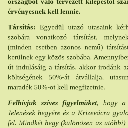
országból való tervezett kilépéstől sz
érvényesnek kell lennie.
Társítás:
Egyedül utazó utasaink kérh
szobára vonatkozó társítást, melyn
(minden esetben azonos nemű) társítást
kerülnek egy közös szobába. Amennyiben
út indulásáig a társítás, akkor irodánk a
költségének 50%-át átvállalja, utas
maradék 50%-ot kell megfizetnie.
Felhívjuk szíves figyelmüket
, hogy a
Jelenések hegyére és a Krizevácra gya
fel. Mindkét hegy (különösen az utóbbi)