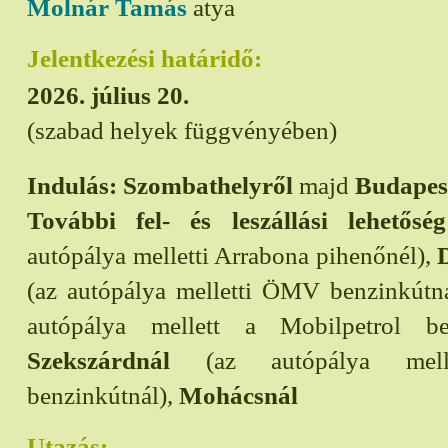
Molnár Tamás
atya
Jelentkezési határidő:
2026. július 20.
(szabad helyek függvényében)
Indulás:
Szombathelyről
majd
Budapes
További fel- és leszállási lehetőség
autópálya melletti Arrabona pihenőnél),
(az autópálya melletti ÖMV benzinkútn
autópálya mellett a Mobilpetrol be
Szekszárdnál
(az autópálya me
benzinkútnál),
Mohácsnál
Utazás: