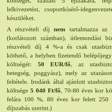
költségét, szállást 5 éjszakára, félpa
lelkivezetést, csoportkísérő-idegenveze
készüléket.
A részvételi díj
nem
tartalmazza az 
(korlátozott számban), útlemondási biz
részvételi díj 4 %-a és csak utasbizto
köthető, a helyben fizetendő belépőjeg
költségét:
50 EUR/fő
, az utasbiztos
betegség, poggyász), mely az utazáson
feltétele. Irodánk által ajánlott utasbiz
költsége
5 040 Ft/fő
, 70-80 éves kor köz
felára 100 %, 80 éves kor felett 250 
díjszabás szerint.)