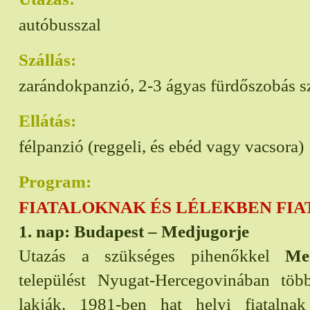
autóbusszal
Szállás:
zarándokpanzió, 2-3 ágyas fürdőszobás 
Ellátás:
félpanzió (reggeli, és ebéd vagy vacsora)
Program:
FIATALOKNAK ÉS LÉLEKBEN FI
1. nap: Budapest – Medjugorje
Utazás a szükséges pihenőkkel
Me
települést Nyugat-Hercegovinában töb
lakják. 1981-ben hat helyi fiatalna