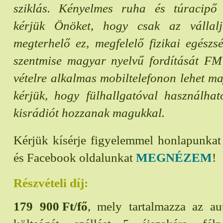
sziklás. Kényelmes ruha és túracipő 
kérjük Önöket, hogy csak az vállal
megterhelő ez, megfelelő fizikai egész
szentmise magyar nyelvű fordítását FM
vételre alkalmas mobiltelefonon lehet maj
kérjük, hogy fülhallgatóval használhat
kisrádiót hozzanak magukkal.
Kérjük kísérje figyelemmel honlapunka
és Facebook oldalunkat
MEGNÉZEM
!
Részvételi díj:
179 900
Ft/fő
, mely tartalmazza az au