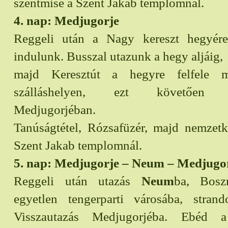
szentmise a Szent Jakab templomnál.
4. nap: Medjugorje
Reggeli után a Nagy kereszt hegyér
indulunk. Busszal utazunk a hegy aljáig,
majd Keresztút a hegyre felfele 
szálláshelyen, ezt követően s
Medjugorjéban.
Tanúságtétel, Rózsafüzér, majd nemzetk
Szent Jakab templomnál.
5. nap: Medjugorje – Neum – Medjugo
Reggeli után utazás
Neum
ba, Boszn
egyetlen tengerparti városába, strando
Visszautazás Medjugorjéba. Ebéd a 