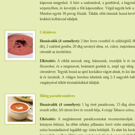
káposzta megpuhul. A húst a szalonnával, a gombával, a hagymá
serpenyőben, és keverjük a főtt káposztához. Végül tegyük bele a 
Mindezt együtt 30 percig főzzük. Tálalás előtt öntsünk hozzá kev
krakkói kolbásszal tálaljuk.
Céklaleves
Hozzávalók (4 személyre):
2 liter leves csontból és zöldségből, 
db), 2 szárított gomba, 20 dkg savanyú alma, só, cukor, majoránna
citromlé az ízesítéshez.
Elkészítés:
A céklát mossuk meg, hámozzuk, reszeljük le és önt
fűszereket, és a megmosott, beáztatott gombát is, majd egy ideig
citromlevet. Tegyük hozzá az apró kockákra vágott almát, és kis l
át és ízesítsük. A világos borshoz tehetünk még 2-3 nagyobb babo
vargányával töltött tésztatáskákkal tálaljuk.
Hideg paradicsomleves
Hozzávalók (4 személyre):
1 kg érett paradicsom, 15 dkg ubor
reszelt zeller, fél citrom leve és reszelt héja, 4 csepp Tabasco szósz,
Elkészítés:
A meghámozott paradicsomokat összeturmixoljuk 
könnyen lehúzni, ha előtte néhány pillanatra forró vízbe mártjuk)
szósz hozzáadásával legalább egy órára behűtjük. Ez alatt kis koc