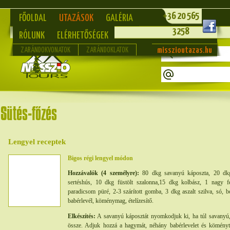
+36 20 565
FŐOLDAL
UTAZÁSOK
GALÉRIA
3258
RÓLUNK
ELÉRHETŐSÉGEK
misszioutazas.hu
ZARÁNDOKVONATOK
ZARÁNDOKLATOK
Lengyel receptek
Bigos régi lengyel módon
Hozzávalók (4 személyre):
80 dkg savanyú káposzta, 20 dkg
sertéshús, 10 dkg füstölt szalonna,15 dkg kolbász, 1 nagy 
paradicsom püré, 2-3 szárított gomba, 3 dkg aszalt szilva, só, 
babérlevél, köménymag, ételízesítő.
Elkészítés:
A savanyú káposztát nyomkodjuk ki, ha túl savanyú
össze. Adjuk hozzá a hagymát, néhány babérlevelet és köményt