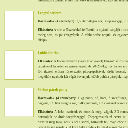
lereszeljük a zellert. Hűtés után ezek hozzáadásával, azonnal tálalju
Lengyel sörleves
Hozzávalók (4 személyre):
1,5 liter világos sör, 3 tojássárgája, 1
Elkészítés:
A sört a fűszerekkel felfőzzük, a tojások sárgáját a cu
meleg sört, és jól elvegyítjük. A többi sörbe öntjük, és egyszer
tálaljuk.
Lublini hurka
Elkészítés:
A kacsa nyakáról (vagy libanyakról) lehúzott zsíros bőr
csontokról leszedett és apróra vágott kb. 20-25 dkg húst kevés zsí
főtt rizzsel, erősen fűszerezzük pirospaprikával, törött borssa
megtöltött nyakbőr két végét bevarrjuk, előbb puhára pároljuk, maj
Sörben párolt ponty
Hozzávalók (4 személyre):
1 kg ponty, só, bors, 5 szegfűszeg,
hagyma, 1/8 liter világos sör, 5 dkg mazsola, 1/2 evőkanál reszelt c
Elkészítés:
A halat tisztítsuk és mossuk meg, vágjuk 2-3 centis
dörzsöljük be őrölt szegfűszeggel. Csepegtessünk rá ecetet is. 
pirítsuk meg rajta, öntsük fel a sörrel, forraljuk fel, majd ebbe 
percig lassan pároljuk. A kész halat szedjük ki, majd a szószba sz