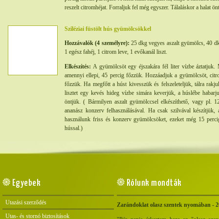
reszelt citromhéjat. Forraljuk fel még egyszer. Tálaláskor a halat ön
Sziléziai füstölt hús gyümölcsökkel
Hozzávalók (4 személyre):
25 dkg vegyes aszalt gyümölcs, 40 dkg
1 egész fahéj, 1 citrom leve, 1 evőkanál liszt.
Elkészítés:
A gyümölcsöt egy éjszakára fél liter vízbe áztatjuk. 
amennyi ellepi, 45 percig főzzük. Hozzáadjuk a gyümölcsöt, citro
főzzük. Ha megfőtt a húst kivesszük és felszeleteljük, tálra rak
lisztet egy kevés hideg vízbe simára keverjük, a húslébe habarju
öntjük. ( Bármilyen aszalt gyümölccsel elkészíthető, vagy pl. 
ananász konzerv felhasználásával. Ha csak szilvával készítjük,
használunk friss és konzerv gyümölcsöket, ezeket még 15 percig
hússal.)
Egyebek
Rólunk mondták
Utazási szerződés
Zarándoklat olasz szentek nyomában - 
Utas- és stornó biztosítások