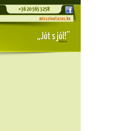
+36 20 565 3258
misszioutazas.hu