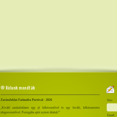
Rólunk mondták
Zarándoklat Fatimába Portóval - 2026
„Kiváló zarándoklatot egy jó lelkivezetővel és egy kiváló, lelkiismeretes
idegenvezetővel. Portugália ajtót nyitott általuk!”