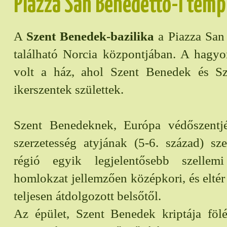
Piazza San Benedetto-i tem
A
Szent Benedek-bazilika
a Piazza San 
található Norcia központjában. A hagyo
volt a ház, ahol Szent Benedek és Sz
ikerszentek születtek.
Szent Benedeknek, Európa védőszentj
szerzetesség atyjának (5-6. század) sze
régió egyik legjelentősebb szellem
homlokzat jellemzően középkori, és eltér
teljesen átdolgozott belsőtől.
Az épület, Szent Benedek kriptája fö