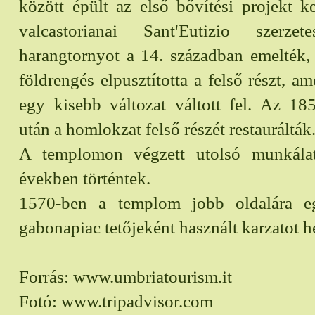
között épült az első bővítési projekt ke
valcastorianai Sant'Eutizio szerze
harangtornyot a 14. században emelték,
földrengés elpusztította a felső részt, a
egy kisebb változat váltott fel. Az 18
után a homlokzat felső részét restaurálták
A templomon végzett utolsó munkála
években történtek.
1570-ben a templom jobb oldalára eg
gabonapiac tetőjeként használt karzatot he
Forrás: www.umbriatourism.it
Fotó: www.tripadvisor.com