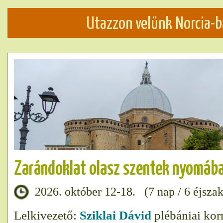
Utazzon velünk Norcia-b
Zarándoklat olasz szentek nyomáb
2026. október 12-18. (7 nap / 6 éjszak
Lelkivezető:
Sziklai Dávid
plébániai ko