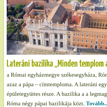
Lateráni bazilika „Minden templom a
a Római egyházmegye székesegyháza, Ró
azaz a pápa – címtemploma. A lateráni eg
épületegyüttes része. A bazilika a a legma
Róma négy pápai bazilikája közt.
Tovább..