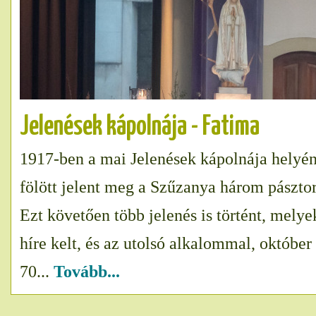
Jelenések kápolnája - Fatima
1917-ben a mai Jelenések kápolnája helyén 
fölött jelent meg a Szűzanya három pászt
Ezt követően több jelenés is történt, mely
híre kelt, és az utolsó alkalommal, októbe
70...
Tovább...