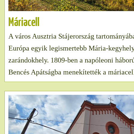
Máriacell
A város Ausztria Stájerország tartományáb
Európa egyik legismertebb Mária-kegyhely
zarándokhely. 1809-ben a napóleoni háború
Bencés Apátságba menekítették a máriacell