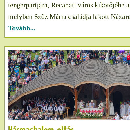
tengerpartjára, Recanati város kikötőjébe a
melyben Szűz Mária családja lakott Názáret
Tovább...