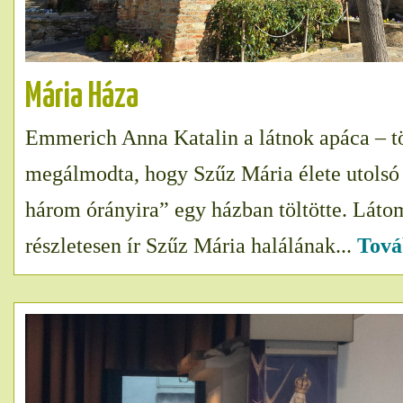
Mária Háza
Emmerich Anna Katalin a látnok apáca – t
megálmodta, hogy Szűz Mária élete utolsó 
három órányira” egy házban töltötte. Lát
részletesen ír Szűz Mária halálának...
Tová