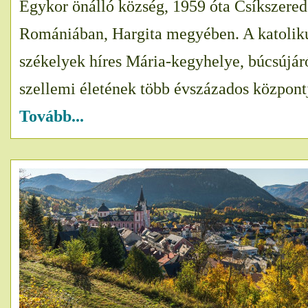
Egykor önálló község, 1959 óta Csíkszereda
Romániában, Hargita megyében. A katoliku
székelyek híres Mária-kegyhelye, búcsújár
szellemi életének több évszázados központ
Tovább...