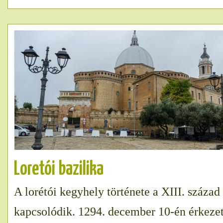
Loretói bazilika
A lorétói kegyhely története a XIII. száza
kapcsolódik. 1294. december 10-én érkezett