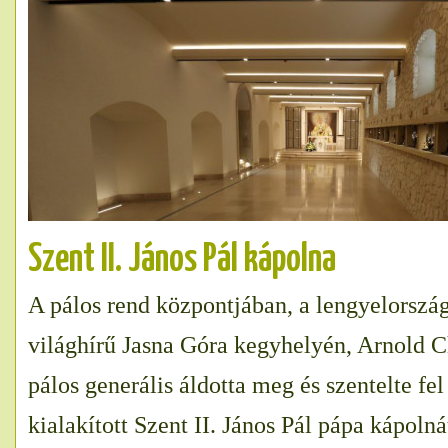
Szent II. János Pál kápolna
A pálos rend központjában, a lengyelorsz
világhírű Jasna Góra kegyhelyén, Arnold 
pálos generális áldotta meg és szentelte fe
kialakított Szent II. János Pál pápa kápolná