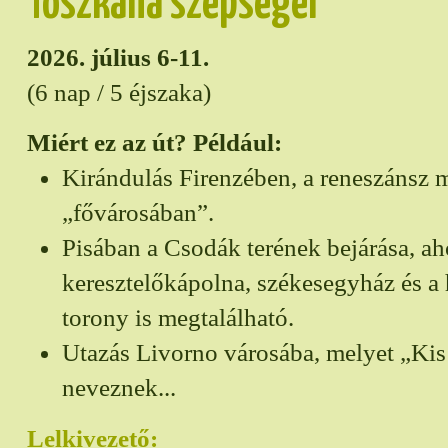
Toszkána szépségei
2026. július 6-11.
(6 nap / 5 éjszaka)
Miért ez az út? Például:
Kirándulás Firenzében, a reneszánsz 
„fővárosában”.
Pisában a Csodák terének bejárása, ah
keresztelőkápolna, székesegyház és a h
torony is megtalálható.
Utazás Livorno városába, melyet „Kis
neveznek...
Lelkivezető: