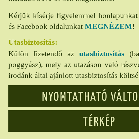
Kérjük kísérje figyelemmel honlapunka
és Facebook oldalunkat
MEGNÉZEM
!
Utasbiztosítás:
Külön fizetendő az
utasbiztosítás
(bal
poggyász), mely az utazáson való részvét
irodánk által ajánlott utasbiztosítás költs
NYOMTATHATÓ VÁLT
TÉRKÉP