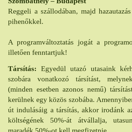
Szombathely – Budapest
Reggeli a szállodában, majd hazautazás
pihenőkkel.
A programváltoztatás jogát a programo
illetően fenntartjuk!
Társítás:
Egyedül utazó utasaink kérh
szobára vonatkozó társítást, melyn
(minden esetben azonos nemű) társítást
kerülnek egy közös szobába. Amennyiben
út indulásáig a társítás, akkor irodánk a
költségének 50%-át átvállalja, utas
maradék 50%-ot kell megfizetnie.