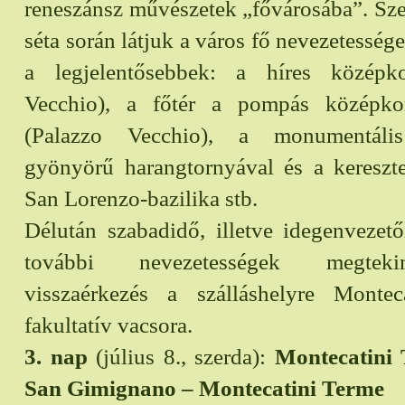
reneszánsz művészetek „fővárosába”. Sz
séta során látjuk a város fő nevezetesség
a legjelentősebbek: a híres középk
Vecchio), a főtér a pompás középkor
(Palazzo Vecchio), a monumentális
gyönyörű harangtornyával és a kereszte
San Lorenzo-bazilika stb.
Délután szabadidő, illetve idegenvezet
további nevezetességek megteki
visszaérkezés a szálláshelyre Montec
fakultatív vacsora.
3. nap
(július 8., szerda):
Montecatini 
San Gimignano – Montecatini Terme