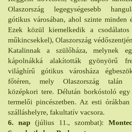
Olaszország legegységesebb hangul
gótikus városában, ahol szinte minden 
Ezek közül kiemelkedik a csodálatos k
műkincsekkel), Olaszország védőszentjén
Katalinnak a szülőháza, melynek egy
kápolnákká alakították gyönyörű f
világhírű gótikus városháza égbeszö
főtéren, mely Olaszország talán l
középkori tere. Délután borkóstoló egy
termelői pincészetben. Az esti órákban
szálláshelyre, fakultatív vacsora.
6. nap
(július 11., szombat):
Montec