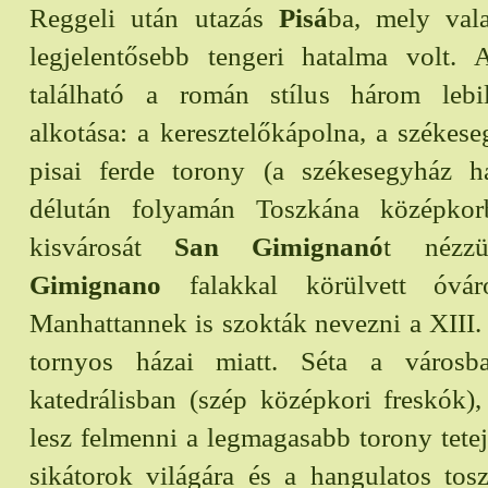
Reggeli után utazás
Pisá
ba, mely vala
legjelentősebb tengeri hatalma volt.
található a román stílus három lebi
alkotása: a keresztelőkápolna, a székese
pisai ferde torony (a székesegyház h
délután folyamán Toszkána középkorbó
kisvárosát
San Gimignanó
t néz
Gimignano
falakkal körülvett óvár
Manhattannek is szokták nevezni a XIII.
tornyos házai miatt. Séta a városba
katedrálisban (szép középkori freskók)
lesz felmenni a legmagasabb torony tete
sikátorok világára és a hangulatos tosz