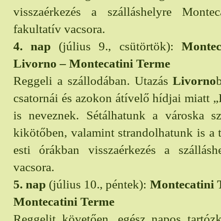
visszaérkezés a szálláshelyre Montec
fakultatív vacsora.
4. nap
(július 9., csütörtök):
Montec
Livorno – Montecatini Terme
Reggeli a szállodában. Utazás
Livorno
csatornái és azokon átívelő hídjai miatt 
is neveznek. Sétálhatunk a városka s
kikötőben, valamint strandolhatunk is a 
esti órákban visszaérkezés a szálláshe
vacsora.
5. nap
(július 10., péntek):
Montecatini 
Montecatini Terme
Reggelit követően, egész napos tartó