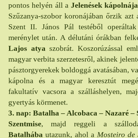
pontos helyén áll a
Jelenések kápolnája
Szűzanya-szobor koronájában őrzik azt 
Szent II. János Pál testéből operálta
merénylet után. A délutáni órákban fel
Lajos atya
szobrát. Koszorúzással em
magyar verbita szerzetesről, akinek jelent
pásztorgyerekek boldoggá avatásában, v
kápolna és a magyar keresztút megép
fakultatív vacsora a szálláshelyen, ma
gyertyás körmenet.
3. nap: Batalha – Alcobaca – Nazaré – 
Szentmise
, majd reggeli a szállod
Batalhába
utazunk, ahol a
Mosteiro de