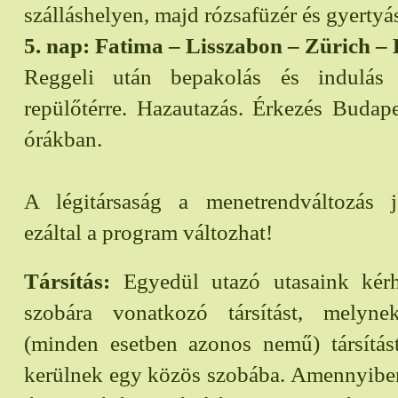
szálláshelyen, majd rózsafüzér és gyertyá
5. nap: Fatima – Lisszabon – Zürich –
Reggeli után bepakolás és indulás
repülőtérre. Hazautazás. Érkezés Budape
órákban.
A légitársaság a menetrendváltozás jo
ezáltal a program változhat!
Társítás:
Egyedül utazó utasaink kérh
szobára vonatkozó társítást, melyn
(minden esetben azonos nemű) társítást
kerülnek egy közös szobába. Amennyiben