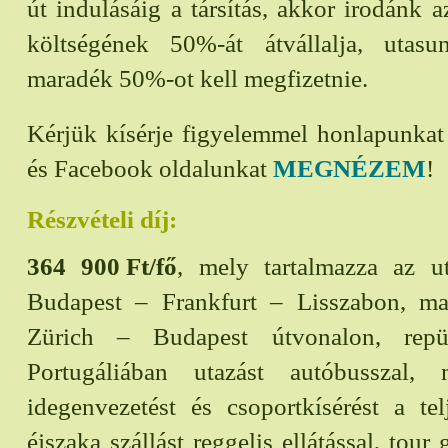
út indulásáig a társítás, akkor irodánk a
költségének 50%-át átvállalja, utas
maradék 50%-ot kell megfizetnie.
Kérjük kísérje figyelemmel honlapunka
és Facebook oldalunkat
MEGNÉZEM
!
Részvételi díj:
364 900
Ft/fő
, mely tartalmazza az ut
Budapest – Frankfurt – Lisszabon, m
Zürich – Budapest útvonalon, repülő
Portugáliában utazást autóbusszal,
idegenvezetést és csoportkísérést a te
éjszaka szállást reggelis ellátással, tour