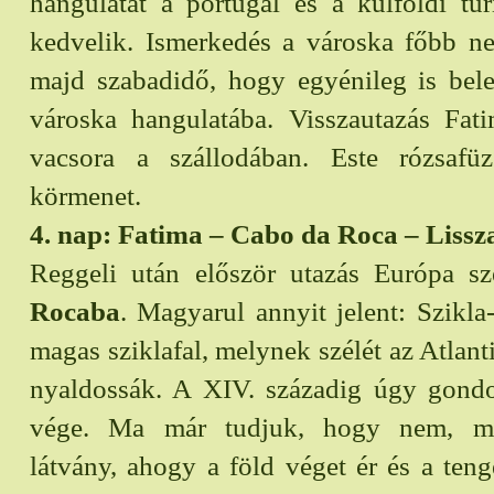
hangulatát a portugál és a külföldi tu
kedvelik. Ismerkedés a városka főbb ne
majd szabadidő, hogy egyénileg is bel
városka hangulatába. Visszautazás Fati
vacsora a szállodában. Este rózsafü
körmenet.
4. nap: Fatima – Cabo da Roca – Liss
Reggeli után először utazás Európa sz
Rocaba
. Magyarul annyit jelent: Szikl
magas sziklafal, melynek szélét az Atlant
nyaldossák. A XIV. századig úgy gondol
vége. Ma már tudjuk, hogy nem, mé
látvány, ahogy a föld véget ér és a ten