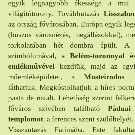
egyik legnagyobb ékessége a mai
világítótorony. Továbbutazás
Lisszabo
az ország fővárosában, Európa egyik le
(buszos városnézés, megállásokkal), me
torkolatában hét dombra épült. A 
szimbólumával, a
Belém-toronnyal
é
emlékművével
kezdjük, majd az egyi
műemléképületet, a
Mosteirodos J
láthatjuk. Megkóstolhatjuk a híres portug
pasta de natalt. Lehetőség szerint felker
főváros szívében található
Páduai
templomot
, a ferences szent szülőhelyé
Visszautazás Fatimába. Este fakult