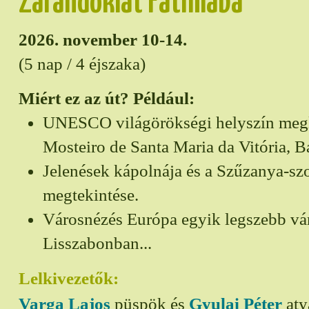
Zarándoklat Fatimába
2026. november 10-14.
(5 nap / 4 éjszaka)
Miért ez az út? Például:
UNESCO világörökségi helyszín megl
Mosteiro de Santa Maria da Vitória, B
Jelenések kápolnája és a Szűzanya-sz
megtekintése.
Városnézés Európa egyik legszebb vá
Lisszabonban...
Lelkivezetők:
Varga Lajos
püspök és
Gyulai Péter
aty