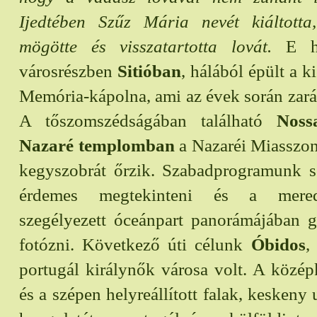
Ijedtében Szűz Mária nevét kiáltotta
mögötte és visszatartotta lovát.
E he
városrészben
Sitióban
, hálából épült a 
Memória-kápolna, ami az évek során zará
A tőszomszédságában található
Noss
Nazaré templomban
a Nazaréi Miasszo
kegyszobrát őrzik. Szabadprogramunk s
érdemes megtekinteni és a mered
szegélyezett óceánpart panorámájában 
fotózni. Következő úti célunk
Óbidos
,
portugál királynők városa volt. A közé
és a szépen helyreállított falak, keskeny 