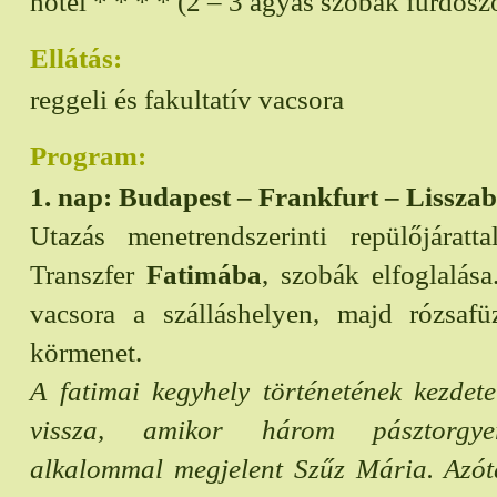
hotel * * * * (2 – 3 ágyas szobák fürdősz
Ellátás:
reggeli és fakultatív vacsora
Program:
1. nap: Budapest – Frankfurt – Lissza
Utazás menetrendszerinti repülőjáratt
Transzfer
Fatimába
, szobák elfoglalása
vacsora a szálláshelyen, majd rózsafü
körmenet.
A fatimai kegyhely történetének kezdet
vissza, amikor három pásztorgy
alkalommal megjelent Szűz Mária. Azó