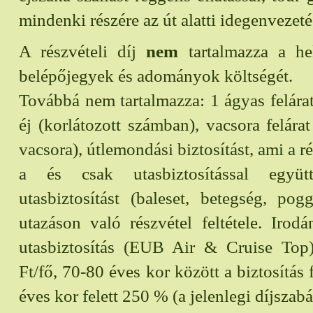
mindenki részére az út alatti idegenvezet
A részvételi díj
nem
tartalmazza a he
belépőjegyek és adományok költségét.
Továbbá nem tartalmazza: 1 ágyas felárat
éj (korlátozott számban), vacsora felárat
vacsora), útlemondási biztosítást, ami a ré
a és csak utasbiztosítással együt
utasbiztosítást (baleset, betegség, po
utazáson való részvétel feltétele. Irodán
utasbiztosítás (EUB Air & Cruise Top
Ft/fő, 70-80 éves kor között a biztosítás
éves kor felett 250 % (a jelenlegi díjszabá