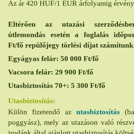
Az ár 420 HUF/1 EUR árfolyamig érvény
Eltérően az utazási szerződésben
útlemondás esetén a foglalás időpon
Ft/fő repülőjegy törlési díjat számítunk 
Egyágyas felár:
50 000
Ft/fő
Vacsora felár:
29 900
Ft/fő
Utasbiztosítás 70+:
5 300
Ft/fő
Utasbiztosítás:
Külön fizetendő az
utasbiztosítás
(bal
poggyász), mely az utazáson való részvét
irodánk által ajánlott utasbiztosítás költs