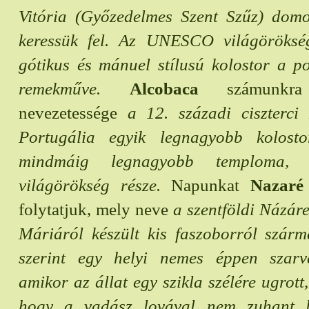
Vitória (Győzedelmes Szent Szűz) dom
keressük fel. Az UNESCO világöröksé
gótikus és mánuel stílusú kolostor a po
remekműve.
Alcobaca
számunkra 
nevezetessége
a 12. századi ciszterci 
Portugália egyik legnagyobb kolosto
mindmáig legnagyobb temploma
világörökség része.
Napunkat
Nazaré
folytatjuk, mely neve
a szentföldi Názáre
Máriáról készült kis faszoborról szárm
szerint egy helyi nemes éppen szarv
amikor az állat egy szikla szélére ugrott
hogy a vadász lovával nem zuhant 