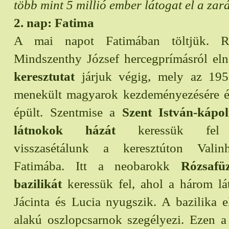
több mint 5 millió ember látogat el a zar
2. nap: Fatima
A mai napot Fatimában töltjük. R
Mindszenthy József hercegprímásról el
keresztutat
járjuk végig, mely az 195
menekült magyarok kezdeményezésére 
épült. Szentmise a
Szent István-kápo
látnokok házát
keressük f
visszasétálunk a keresztúton Valinh
Fatimába. Itt a neobarokk
Rózsafü
bazilikát
keressük fel, ahol a három lá
Jácinta és Lucia nyugszik. A bazilika elő
alakú oszlopcsarnok szegélyezi. Ezen a 