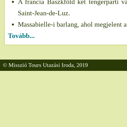
A francia Baszkföld két tengerparti vá
Saint-Jean-de-Luz.
Massabielle-i barlang, ahol megjelent a
Tovább...
© Misszió Tours Utazási Iroda, 2019