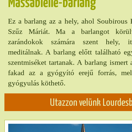
Massabielle-barlang
Ez a barlang az a hely, ahol Soubirous B
Szűz Máriát. Ma a barlangot körül
zarándokok számára szent hely, it
meditálnak. A barlang előtt található egy
szentmiséket tartanak. A barlang ismert a
fakad az a gyógyító erejű forrás, me
gyógyulás köthető.
Utazzon velünk Lourdesb