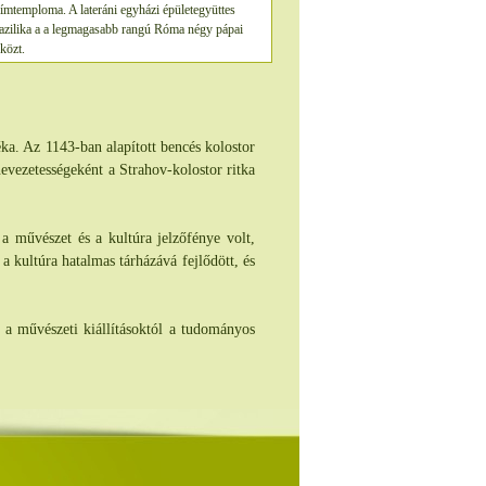
címtemploma. A lateráni egyházi épületegyüttes
bazilika a a legmagasabb rangú Róma négy pápai
 közt.
ka. Az 1143-ban alapított bencés kolostor
nevezetességeként a Strahov-kolostor ritka
 a művészet és a kultúra jelzőfénye volt,
a kultúra hatalmas tárházává fejlődött, és
 a művészeti kiállításoktól a tudományos