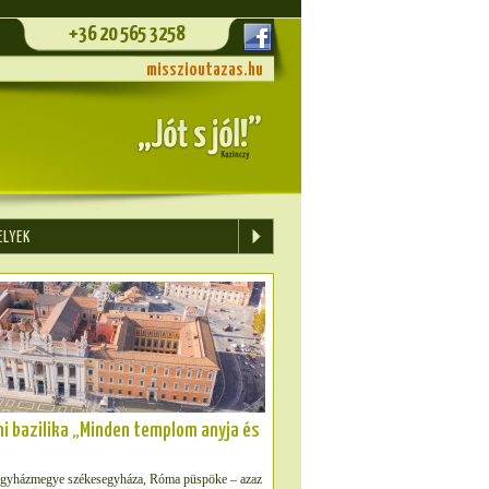
+36 20 565 3258
misszioutazas.hu
ELYEK
ni bazilika „Minden templom anyja és
egyházmegye székesegyháza, Róma püspöke – azaz