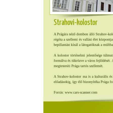
Strahovi-kolostor
A Prágára néző dombon álló Strahov-kolos
régóta a szellemi és vallási élet központ
bepillantást kínál a látogatóknak a múltb
A kolostor történelmi jelentősége túlmut
formálva és tükrözve a város fejlődését. 
megtestesíti Prága tartós szellemét.
A Strahov-kolostor ma is a kulturális é
előadásokig, így élő bizonyítéka Prága f
Forrás: www.cars-scanner.com