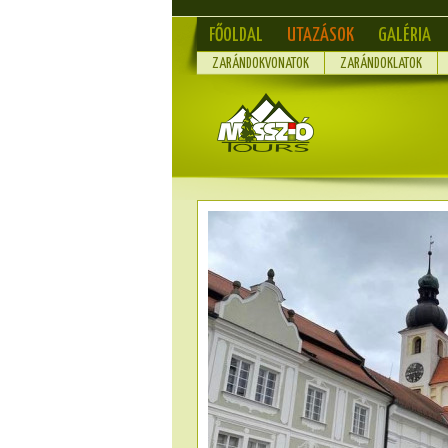
FŐOLDAL
UTAZÁSOK
GALÉRIA
ZARÁNDOKVONATOK
ZARÁNDOKLATOK