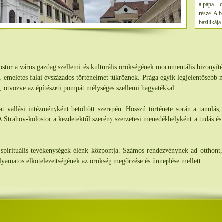
a pápa – 
része. A 
bazilikája
tor a város gazdag szellemi és kulturális örökségének monumentális bizonyíté
ja, emeletes falai évszázados történelmet tükröznek. Prága egyik legjelentősebb 
a, ötvözve az építészeti pompát mélységes szellemi hagyatékkal.
at vallási intézményként betöltött szerepén. Hosszú története során a tanulás,
A Strahov-kolostor a kezdetektől szerény szerzetesi menedékhelyként a tudás és 
s spirituális tevékenységek élénk központja. Számos rendezvénynek ad otthont,
olyamatos elkötelezettségének az örökség megőrzése és ünneplése mellett.