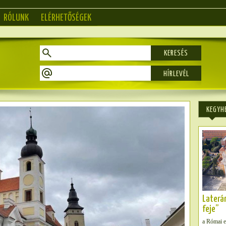
RÓLUNK
ELÉRHETŐSÉGEK
KERESÉS
KEGYH
Laterá
feje”
a Római 