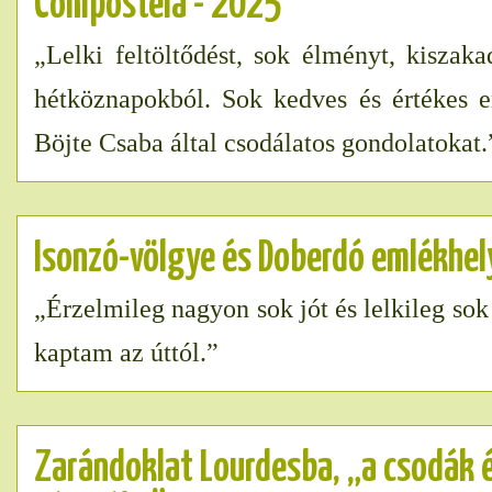
Compostela - 2025
„Lelki feltöltődést, sok élményt, kiszaka
hétköznapokból. Sok kedves és értékes e
Böjte Csaba által csodálatos gondolatokat.
Isonzó-völgye és Doberdó emlékhel
„Érzelmileg nagyon sok jót és lelkileg sok
kaptam az úttól.”
Zarándoklat Lourdesba, „a csodák 