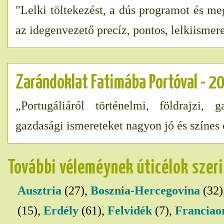
"Lelki töltekezést, a dús programot és me
az idegenvezető precíz, pontos, lelkiismer
Zarándoklat Fatimába Portóval - 2
„Portugáliáról történelmi, földrajzi, 
gazdasági ismereteket nagyon jó és színes
További véleméynek úticélok szer
Ausztria
(27),
Bosznia-Hercegovina
(32)
(15),
Erdély
(61),
Felvidék
(7),
Franciao