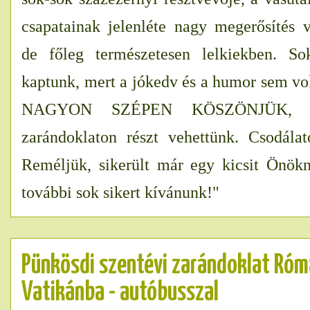
csapatainak jelenléte nagy megerősítés 
de főleg természetesen lelkiekben. S
kaptunk, mert a jókedv és a humor sem vol
NAGYON SZÉPEN KÖSZÖNJÜK, 
zarándoklaton részt vehettünk. Csodála
Reméljük, sikerült már egy kicsit Önökn
további sok sikert kívánunk!"
Pünkösdi szentévi zarándoklat Róm
Vatikánba - autóbusszal