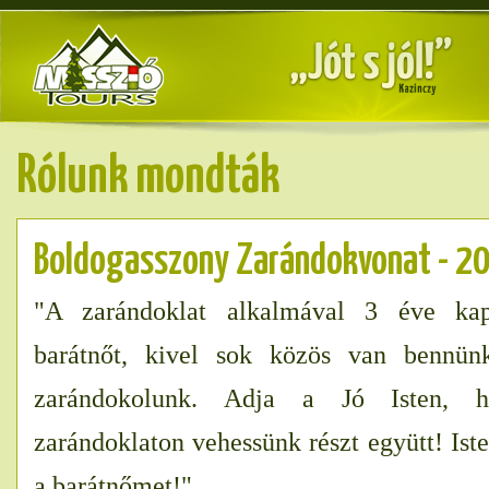
Rólunk mondták
Boldogasszony Zarándokvonat - 2
"A zarándoklat alkalmával 3 éve ka
barátnőt, kivel sok közös van bennün
zarándokolunk. Adja a Jó Isten,
zarándoklaton vehessünk részt együtt! I
a barátnőmet!"