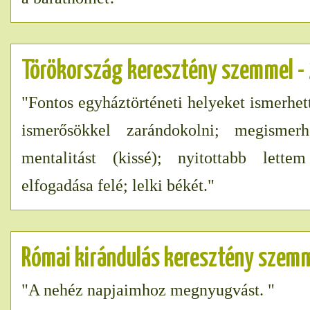
Törökország keresztény szemmel -
"Fontos egyháztörténeti helyeket ismerhet
ismerősökkel zarándokolni; megismer
mentalitást (kissé); nyitottabb lett
elfogadása felé; lelki békét."
Római kirándulás keresztény szem
"A nehéz napjaimhoz megnyugvást. "