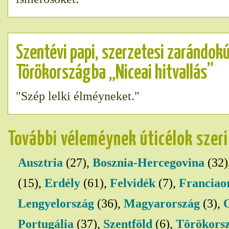
Szentévi papi, szerzetesi zarándok
Törökországba „Niceai hitvallás”
"Szép lelki élméyneket."
További véleméynek úticélok szer
Ausztria
(27),
Bosznia-Hercegovina
(32)
(15),
Erdély
(61),
Felvidék
(7),
Franciao
Lengyelország
(36),
Magyarország
(3),
Portugália
(37),
Szentföld
(6),
Törökors