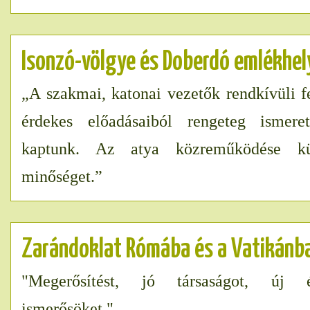
Isonzó-völgye és Doberdó emlékhel
„A szakmai, katonai vezetők rendkívüli fe
érdekes előadásaiból rengeteg ismere
kaptunk. Az atya közreműködése k
minőséget.”
Zarándoklat Rómába és a Vatikánb
"Megerősítést, jó társaságot, új 
ismerősöket."