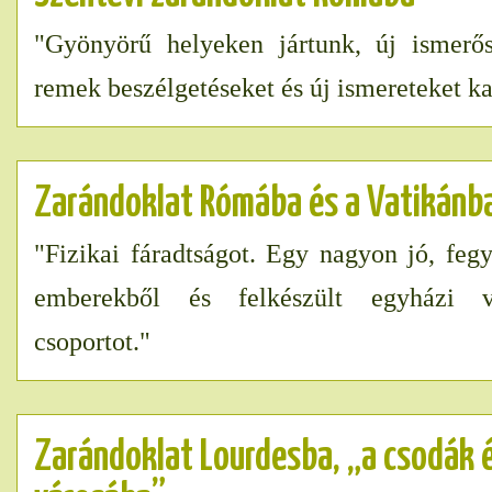
"Gyönyörű helyeken jártunk, új ismerős
remek beszélgetéseket és új ismereteket k
Zarándoklat Rómába és a Vatikánb
"Fizikai fáradtságot. Egy nagyon jó, feg
emberekből és felkészült egyházi v
csoportot."
Zarándoklat Lourdesba, „a csodák 