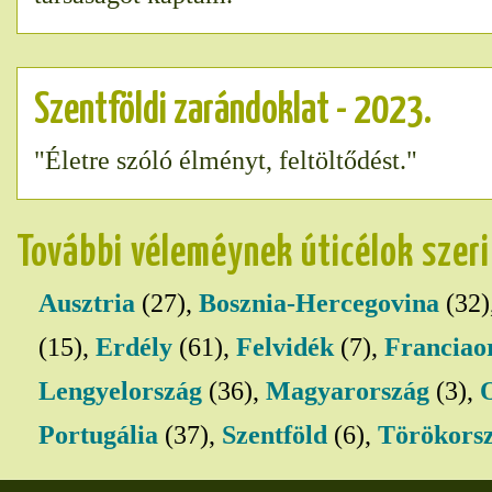
Szentföldi zarándoklat - 2023.
"Életre szóló élményt, feltöltődést."
További véleméynek úticélok szer
Ausztria
(27),
Bosznia-Hercegovina
(32)
(15),
Erdély
(61),
Felvidék
(7),
Franciao
Lengyelország
(36),
Magyarország
(3),
Portugália
(37),
Szentföld
(6),
Törökors