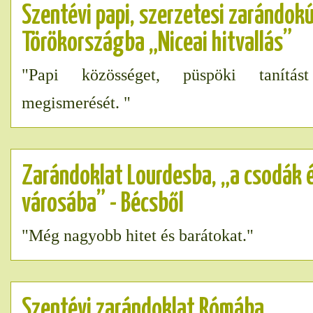
Szentévi papi, szerzetesi zarándok
Törökországba „Niceai hitvallás”
"Papi közösséget, püspöki tanítás
megismerését. "
Zarándoklat Lourdesba, „a csodák 
városába” - Bécsből
"Még nagyobb hitet és barátokat."
Szentévi zarándoklat Rómába