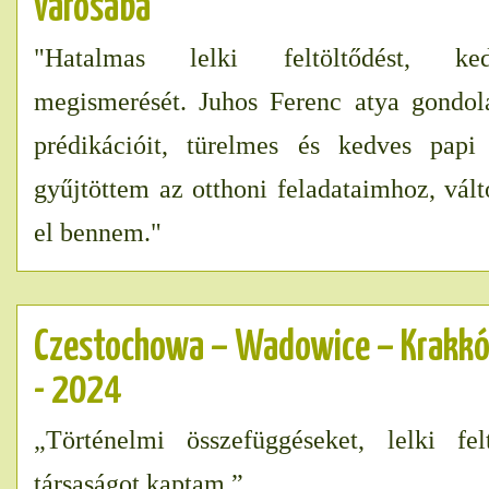
városába”
"Hatalmas lelki feltöltődést, k
megismerését. Juhos Ferenc atya gondol
prédikációit, türelmes és kedves papi 
gyűjtöttem az otthoni feladataimhoz, vált
el bennem."
Czestochowa – Wadowice – Krakkó
- 2024
„Történelmi összefüggéseket, lelki fel
társaságot kaptam.”