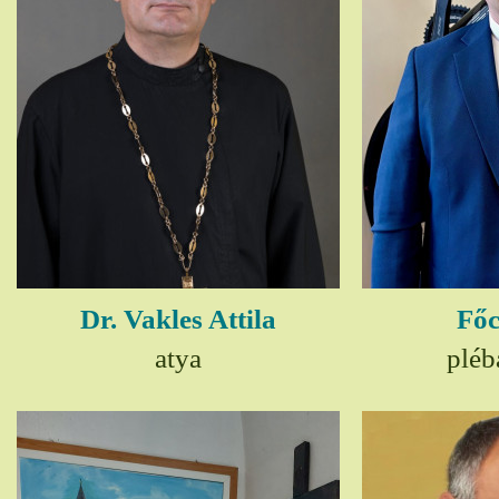
Dr. Vakles Attila
Főc
atya
pléb