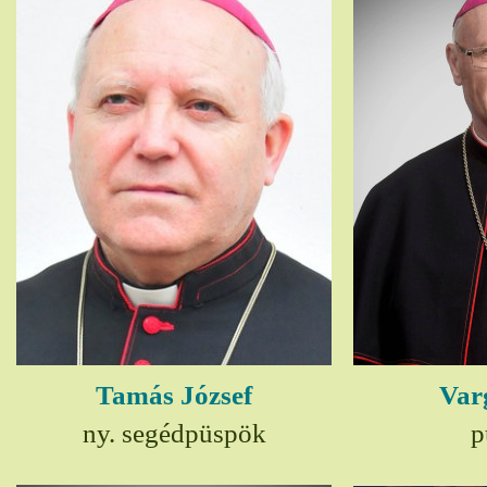
Tamás József
Var
ny. segédpüspök
p