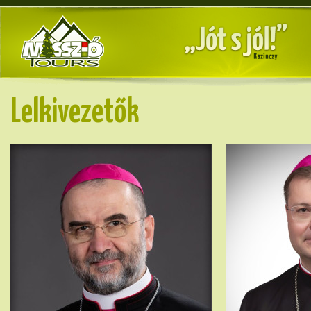
Lelkivezetők