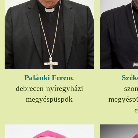
Palánki Ferenc
Szék
debrecen-nyíregyházi
szom
megyéspüspök
megyésp
e