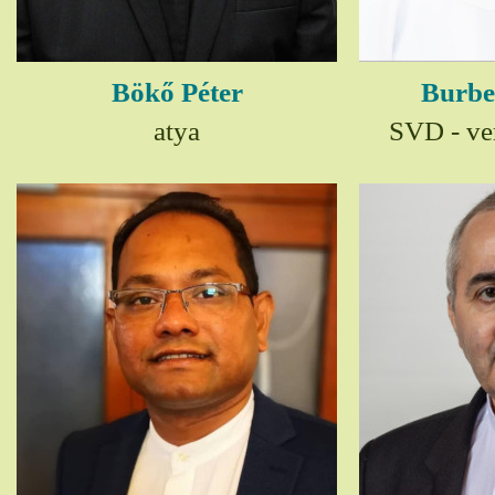
Bökő Péter
Burbe
atya
SVD - ver