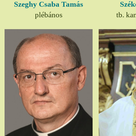
Szeghy Csaba Tamás
Szék
plébános
tb. ka