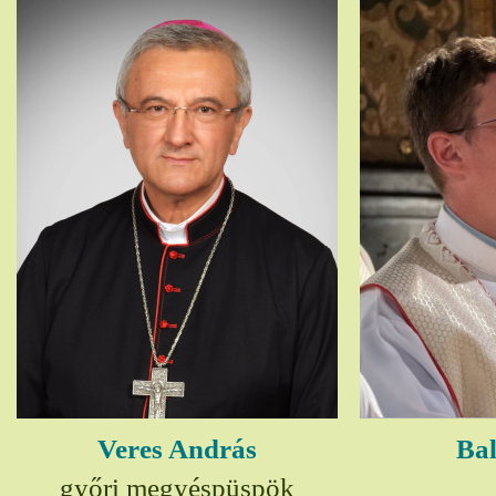
Veres András
Bal
győri megyéspüspök