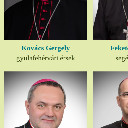
Kovács Gergely
Feket
gyulafehérvári érsek
seg