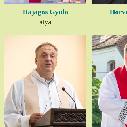
Hajagos Gyula
Horv
atya