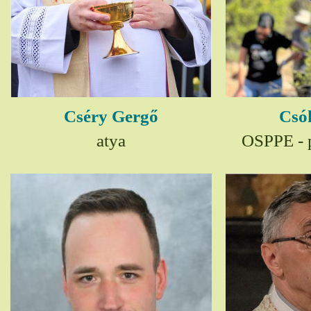
Cséry Gergő
Csó
atya
OSPPE - p