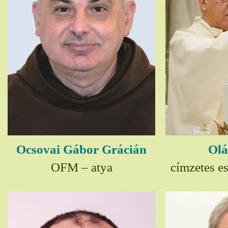
Ocsovai Gábor Grácián
Olá
OFM – atya
címzetes e