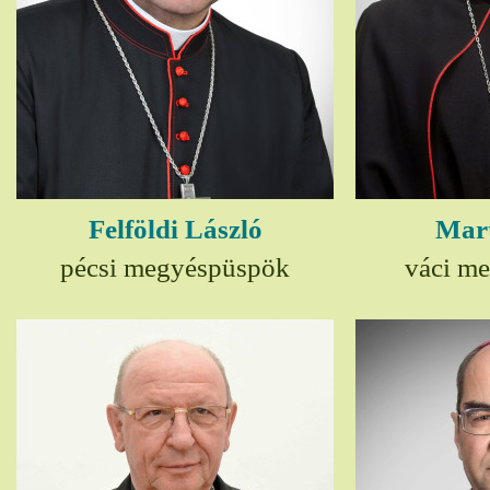
Felföldi László
Mart
pécsi megyéspüspök
váci m