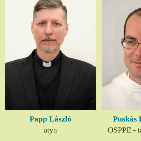
Papp László
Puskás 
atya
OSPPE - t