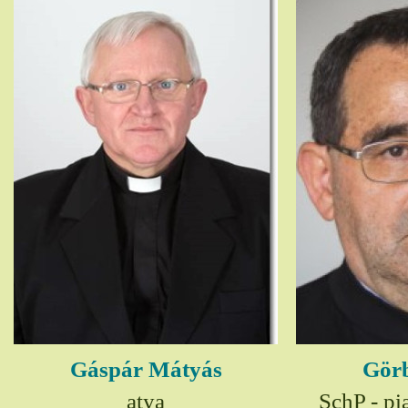
Gáspár Mátyás
Görb
atya
SchP - pia