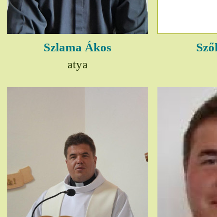
Szlama Ákos
Sző
atya