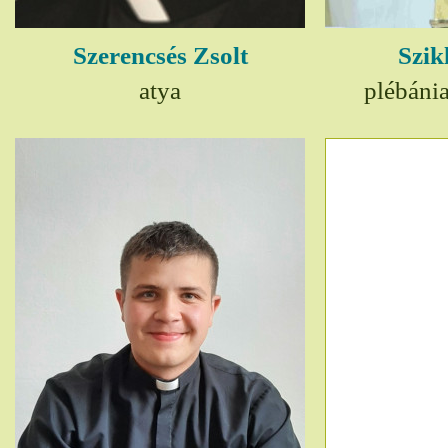
Szerencsés Zsolt
Szik
atya
plébáni