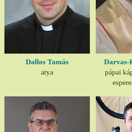
Dallos Tamás
Darvas-
atya
pápai ká
espere