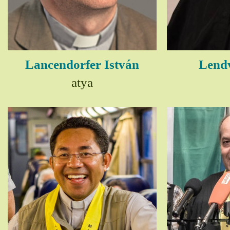
Lancendorfer István
Lendv
atya