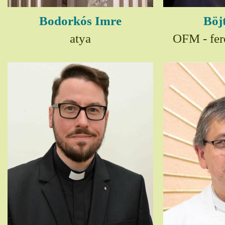
Bodorkós Imre
Böj
atya
OFM - fer