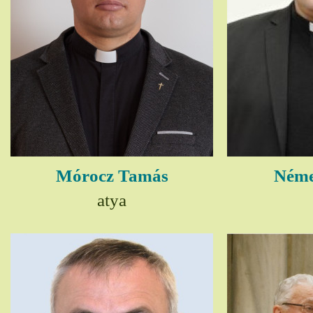
Mórocz Tamás
Néme
atya