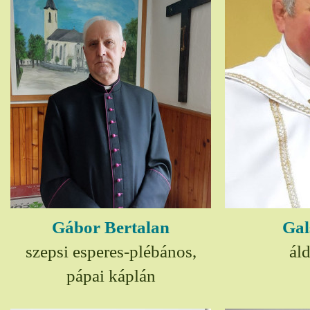
Gábor Bertalan
Gal
szepsi esperes-plébános,
ál
pápai káplán