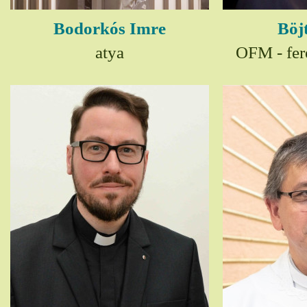
Bodorkós Imre
Böj
atya
OFM - fer