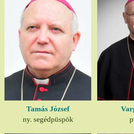
Tamás József
Var
ny. segédpüspök
p