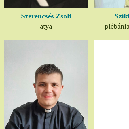
Szerencsés Zsolt
Szik
atya
plébáni