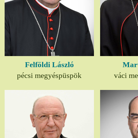
Felföldi László
Mart
pécsi megyéspüspök
váci m