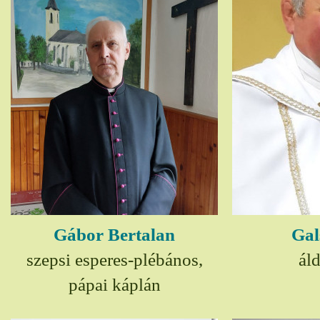
Gábor Bertalan
Gal
szepsi esperes-plébános,
ál
pápai káplán