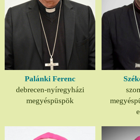
Palánki Ferenc
Szék
debrecen-nyíregyházi
szom
megyéspüspök
megyésp
e