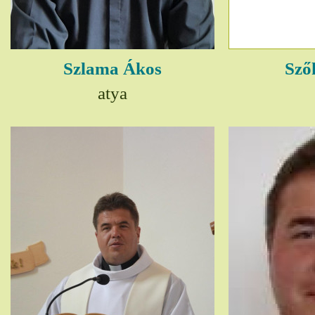
Szlama Ákos
Sző
atya