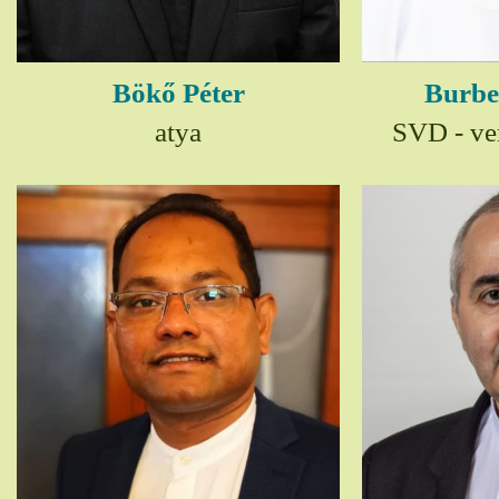
Bökő Péter
Burbe
atya
SVD - ver