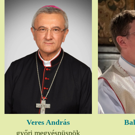
Veres András
Bal
győri megyéspüspök