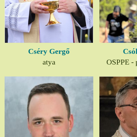
Cséry Gergő
Csó
atya
OSPPE - p