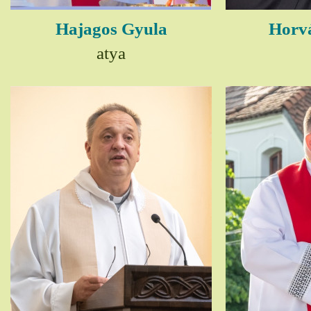
Hajagos Gyula
Horv
atya