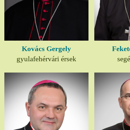
Kovács Gergely
Feket
gyulafehérvári érsek
seg