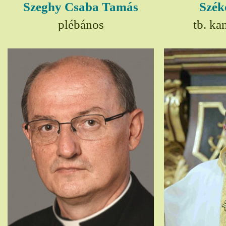
Szeghy Csaba Tamás
Szék
plébános
tb. ka