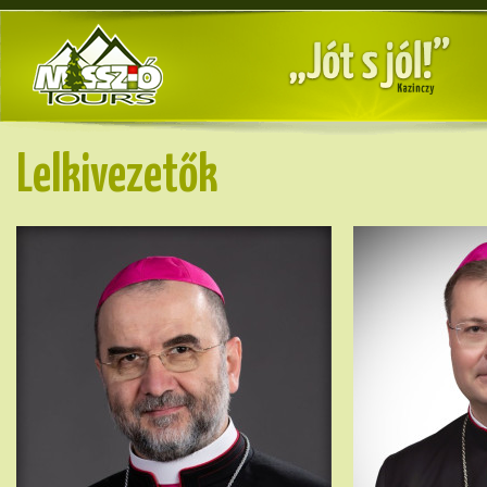
Lelkivezetők