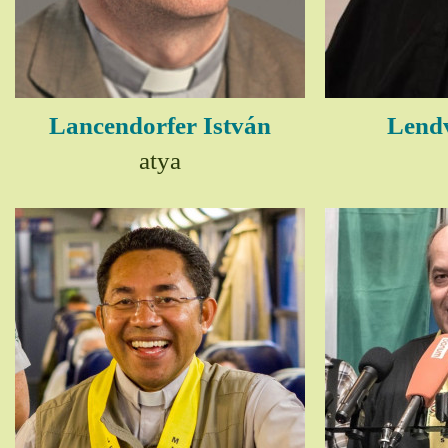
Lancendorfer István
Lendv
atya