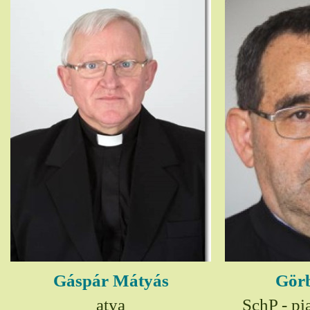
Gáspár Mátyás
Görb
atya
SchP - pia