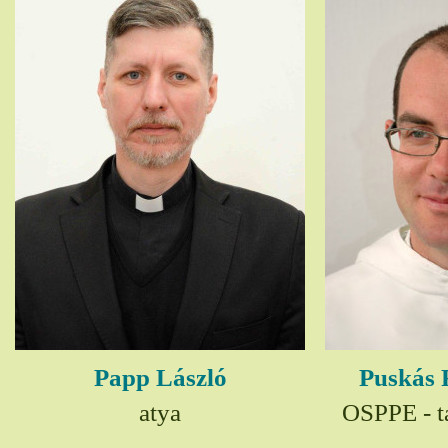
Papp László
Puskás 
atya
OSPPE - t