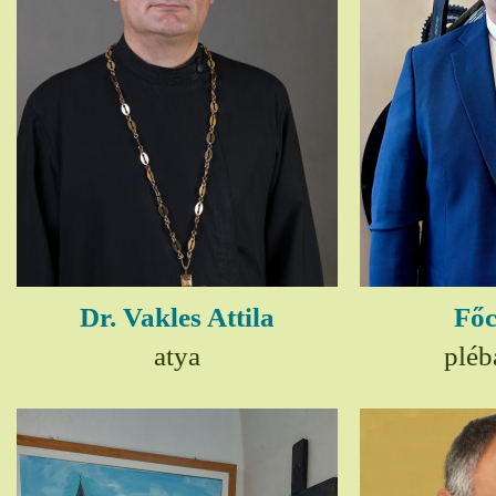
Dr. Vakles Attila
Főc
atya
pléb