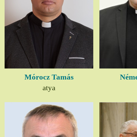
Mórocz Tamás
Néme
atya