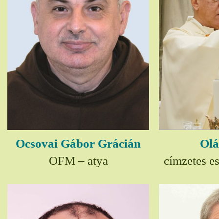
Ocsovai Gábor Grácián
Olá
OFM – atya
címzetes e