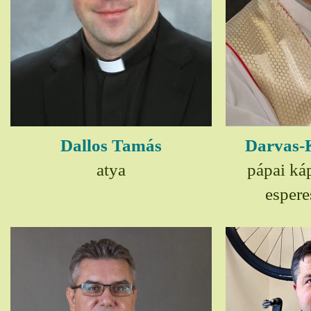
Dallos Tamás
Darvas-
atya
pápai ká
espere