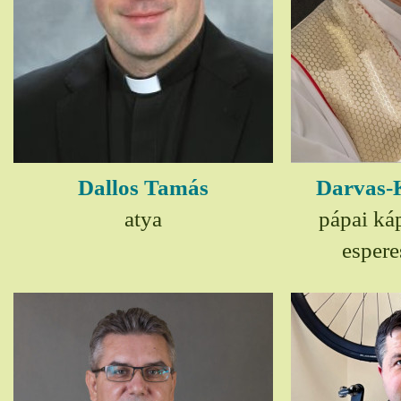
Dallos Tamás
Darvas-
atya
pápai ká
espere