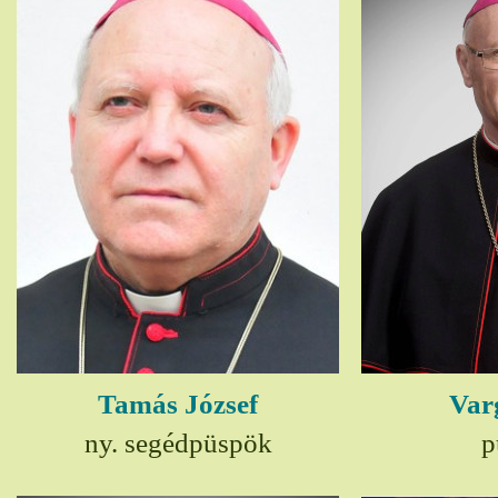
Tamás József
Var
ny. segédpüspök
p