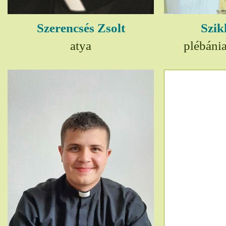
Szerencsés Zsolt
Szik
atya
plébáni