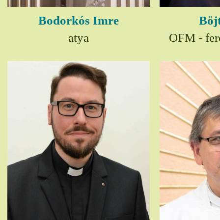
Bodorkós Imre
Böj
atya
OFM - fer