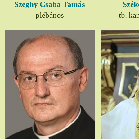
Szeghy Csaba Tamás
Szék
plébános
tb. ka