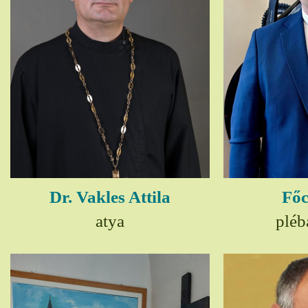
Dr. Vakles Attila
Főc
atya
pléb