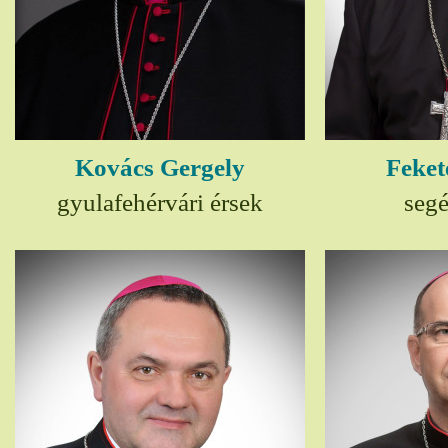
Kovács Gergely
Feket
gyulafehérvári érsek
seg