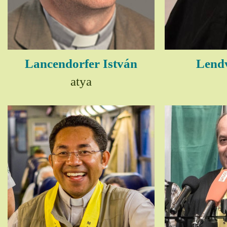
Lancendorfer István
Lendv
atya