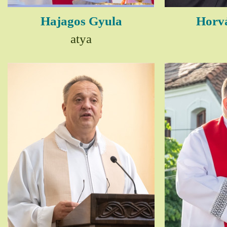
Hajagos Gyula
Horv
atya