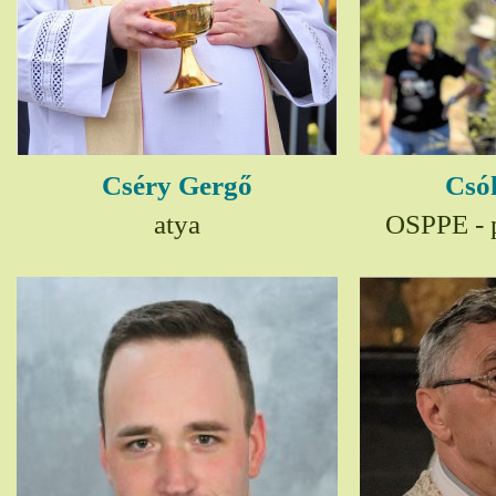
Cséry Gergő
Csó
atya
OSPPE - p