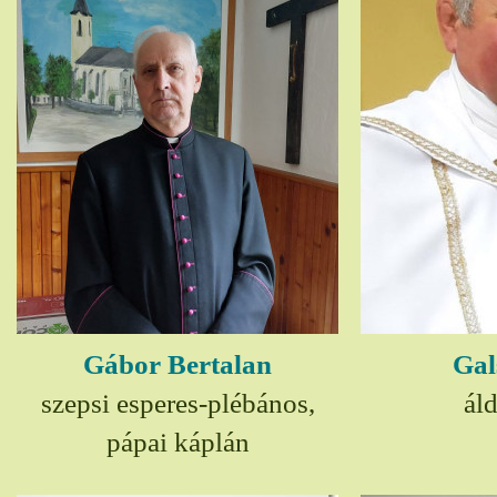
Gábor Bertalan
Gal
szepsi esperes-plébános,
ál
pápai káplán