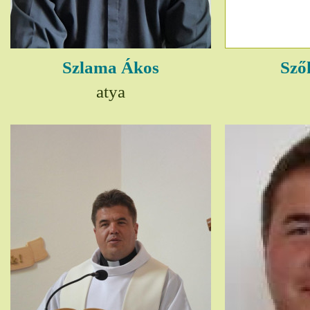
Szlama Ákos
Sző
atya