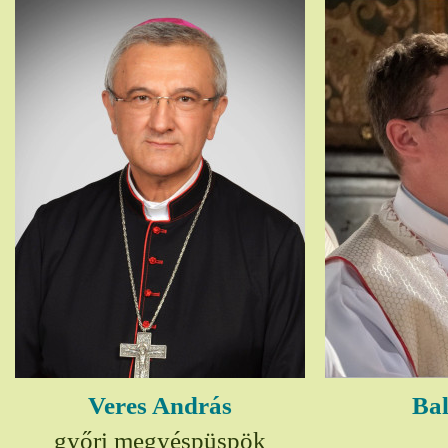
Veres András
Bal
győri megyéspüspök