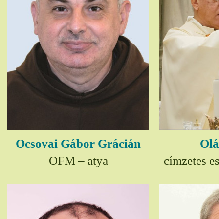
Ocsovai Gábor Grácián
Olá
OFM – atya
címzetes e