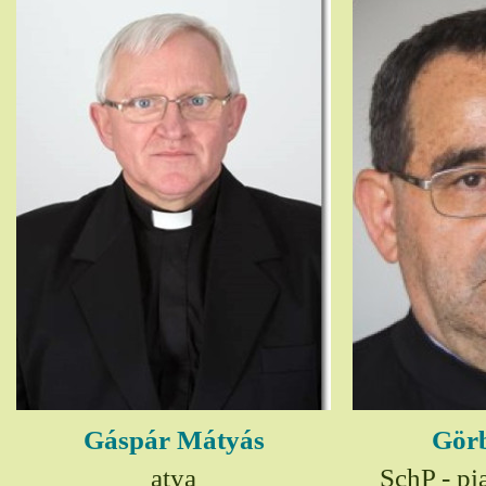
Gáspár Mátyás
Görb
atya
SchP - pia