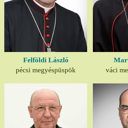
Felföldi László
Mart
pécsi megyéspüspök
váci m