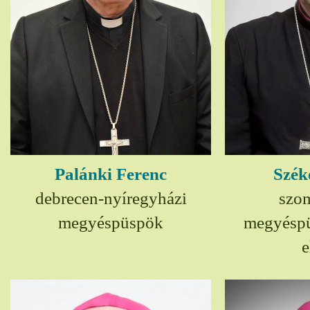
Palánki Ferenc
Szék
debrecen-nyíregyházi
szom
megyéspüspök
megyésp
e