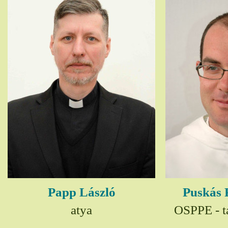
Papp László
Puskás 
atya
OSPPE - t