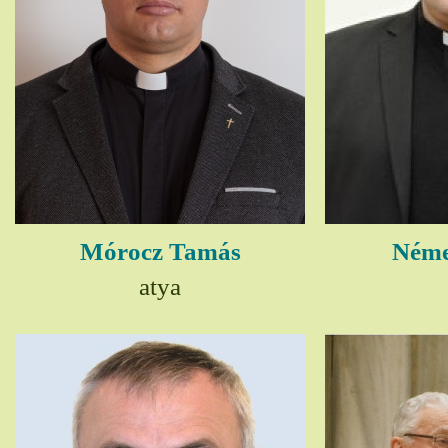
Mórocz Tamás
Néme
atya