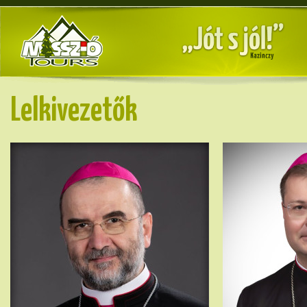
Lelkivezetők