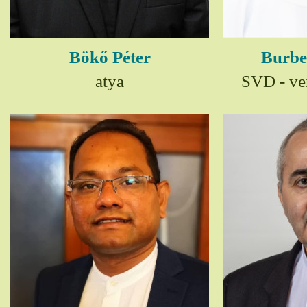
Bökő Péter
Burbe
atya
SVD - ver