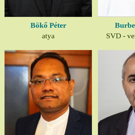
Bökő Péter
Burbe
atya
SVD - ver