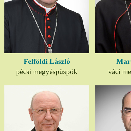
Felföldi László
Mart
pécsi megyéspüspök
váci m