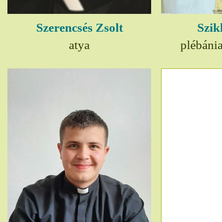
Szerencsés Zsolt
Szik
atya
plébáni