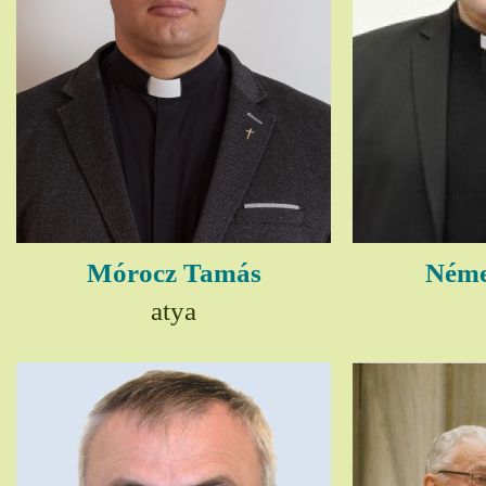
Mórocz Tamás
Néme
atya