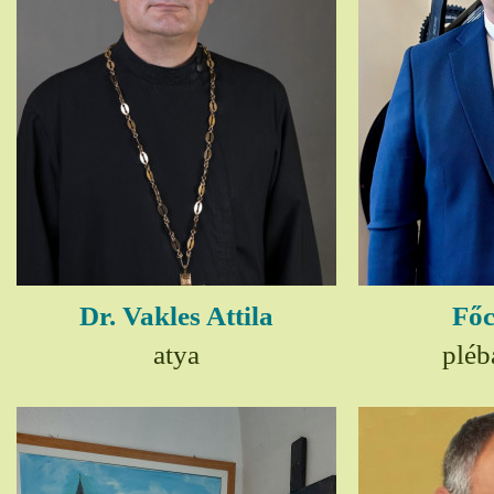
Dr. Vakles Attila
Főc
atya
pléb