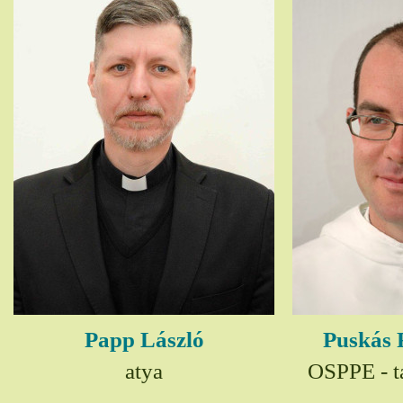
Papp László
Puskás 
atya
OSPPE - t