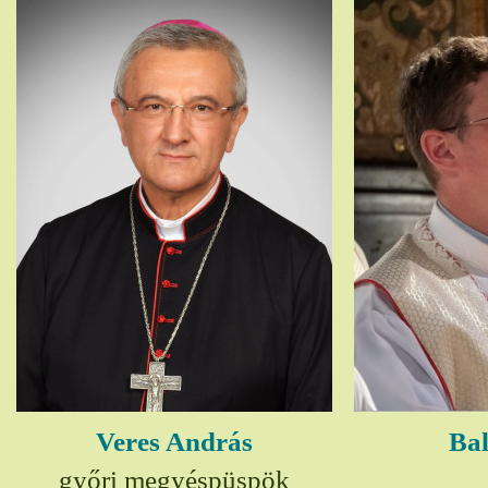
Veres András
Bal
győri megyéspüspök