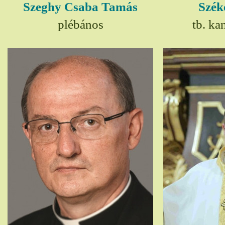
Szeghy Csaba Tamás
Szék
plébános
tb. ka