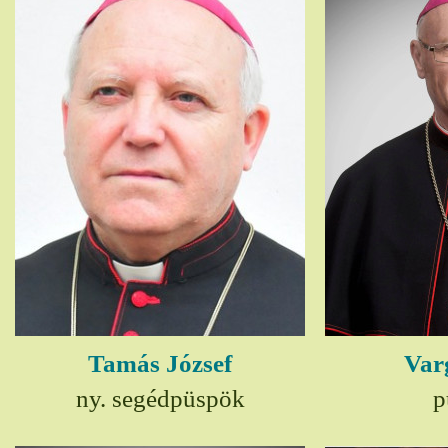
Tamás József
Var
ny. segédpüspök
p