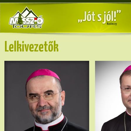
Lelkivezetők