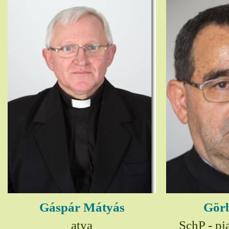
Gáspár Mátyás
Görb
atya
SchP - pia