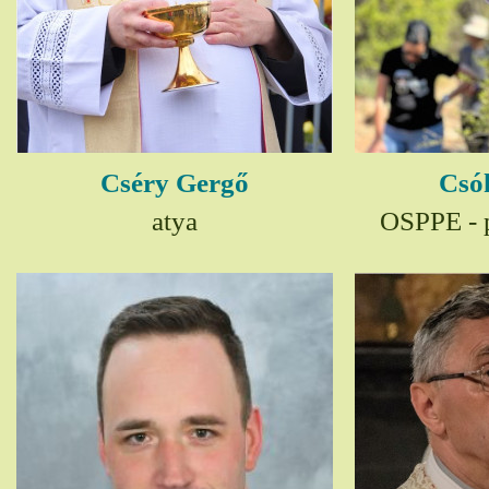
Cséry Gergő
Csó
atya
OSPPE - p