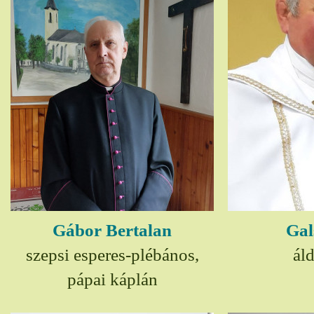
Gábor Bertalan
Gal
szepsi esperes-plébános,
ál
pápai káplán