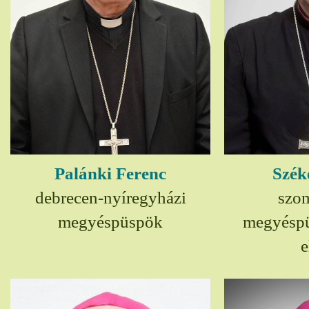
Palánki Ferenc
Szék
debrecen-nyíregyházi
szom
megyéspüspök
megyésp
e