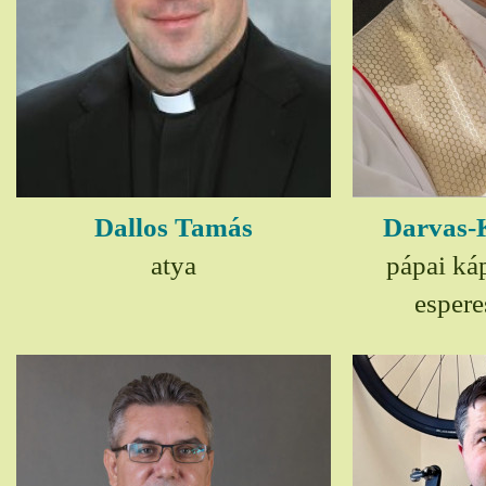
Dallos Tamás
Darvas-
atya
pápai ká
espere