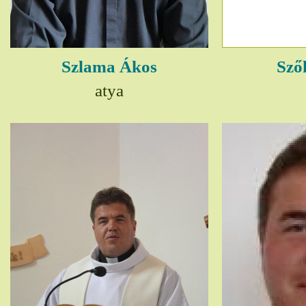
Szlama Ákos
Sző
atya