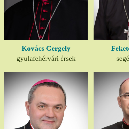
Kovács Gergely
Feket
gyulafehérvári érsek
seg