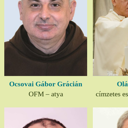
Ocsovai Gábor Grácián
Olá
OFM – atya
címzetes e