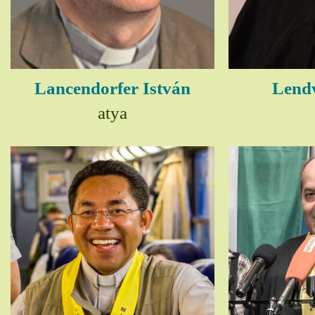
Lancendorfer István
Lendv
atya