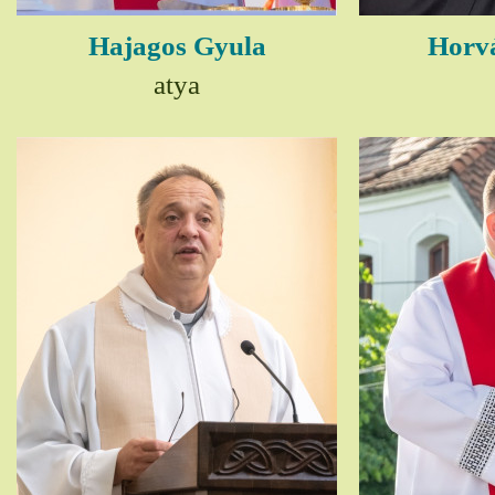
Hajagos Gyula
Horv
atya