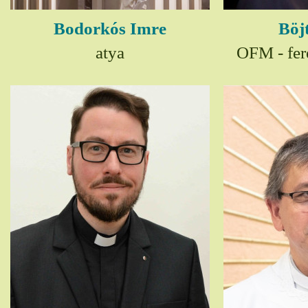
Bodorkós Imre
Böj
atya
OFM - fer