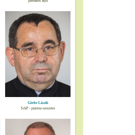
plébános atya
Görbe László
SchP - piarista szerzetes