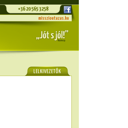
+36 20 565 3258
misszioutazas.hu
LELKIVEZETŐK