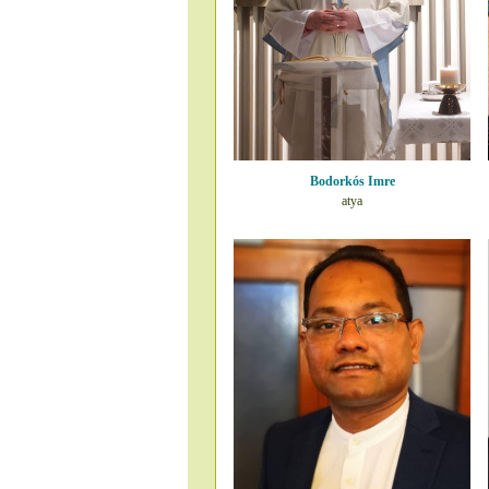
Bodorkós Imre
atya