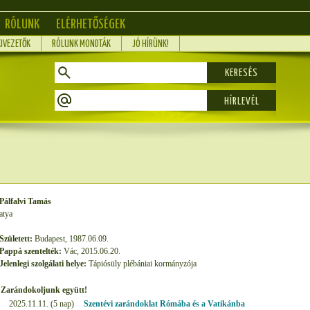
RÓLUNK
ELÉRHETŐSÉGEK
KIVEZETŐK
RÓLUNK MONDTÁK
JÓ HÍRÜNK!
KERESÉS
Pálfalvi Tamás
atya
Született:
Budapest, 1987.06.09.
Pappá szentelték:
Vác, 2015.06.20.
Jelenlegi szolgálati helye:
Tápiósüly plébániai kormányzója
Zarándokoljunk együtt!
2025.11.11. (5 nap)
Szentévi zarándoklat Rómába és a Vatikánba