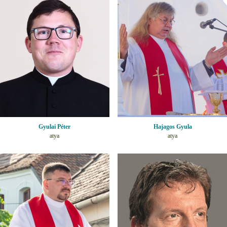
Gyulai Péter
Hajagos Gyula
atya
atya