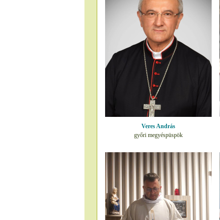
Veres András
győri megyéspüspök