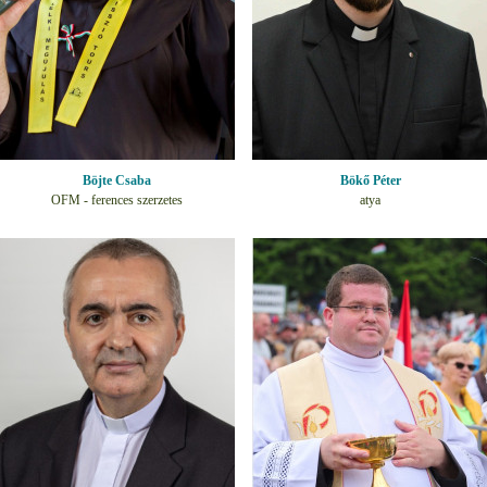
Böjte Csaba
Bökő Péter
OFM - ferences szerzetes
atya