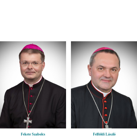
Fekete Szabolcs
Felföldi László