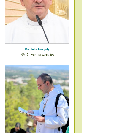
Burbela Gergely
SVD - verbita szerzetes