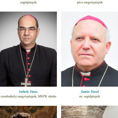
segédpüspök
pécsi megyéspüspök
Székely János
Tamás József
szombathelyi megyéspüspök, MKPK elnöke
ny. segédpüspök