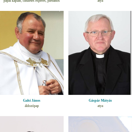
pápai káplán, címzetes esperes, plébános
atya
Galsi János
Gáspár Mátyás
áldozópap
atya