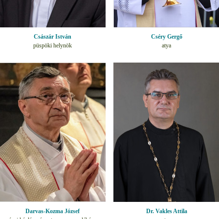
Császár István
Cséry Gergő
püspöki helynök
atya
Darvas-Kozma József
Dr. Vakles Attila