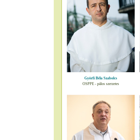
Györfi Béla Szabolcs
OSPPE - pálos szerzetes