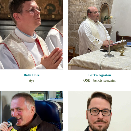
Balla Imre
Barkó Ágoston
atya
OSB - bencés szerzetes