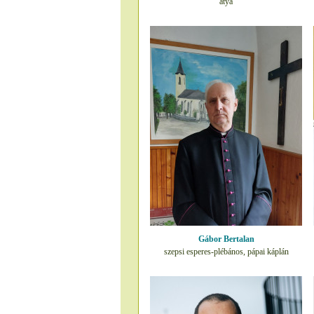
atya
Gábor Bertalan
szepsi esperes-plébános, pápai káplán