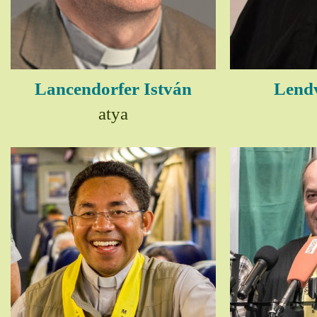
Lancendorfer István
Lendv
atya