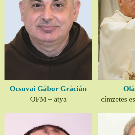
Ocsovai Gábor Grácián
Olá
OFM – atya
címzetes e