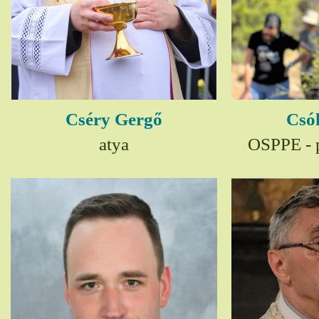
Cséry Gergő
Csó
atya
OSPPE - p