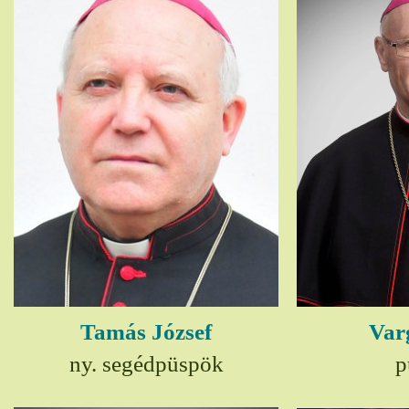
Tamás József
Var
ny. segédpüspök
p