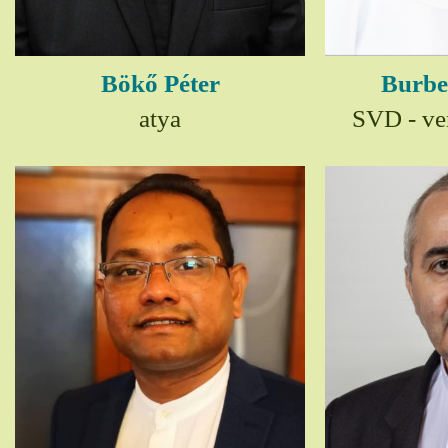
Bökő Péter
Burbe
atya
SVD - ver