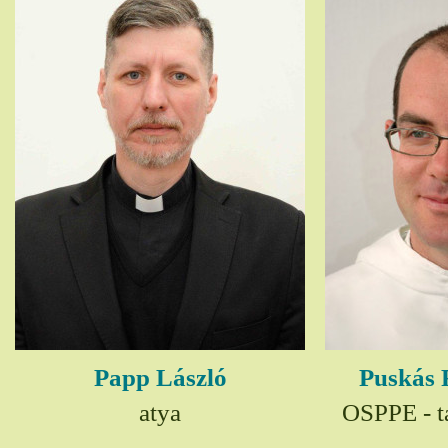
Papp László
Puskás 
atya
OSPPE - t