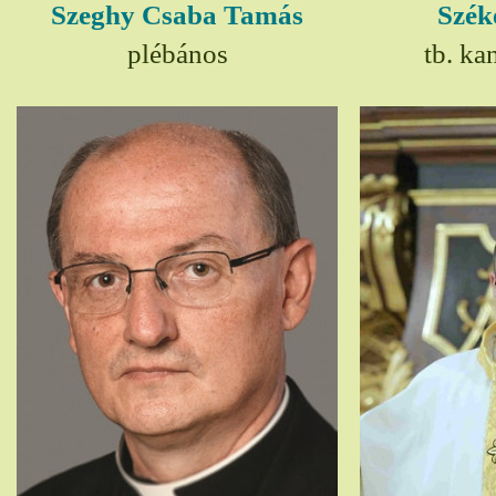
Szeghy Csaba Tamás
Szék
plébános
tb. ka