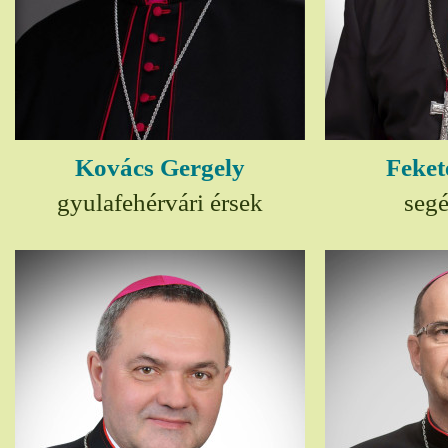
Kovács Gergely
Feket
gyulafehérvári érsek
seg