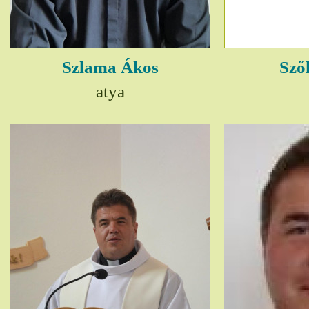
Szlama Ákos
Sző
atya