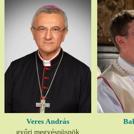
Veres András
Bal
győri megyéspüspök