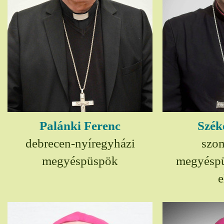
Palánki Ferenc
Szék
debrecen-nyíregyházi
szom
megyéspüspök
megyésp
e