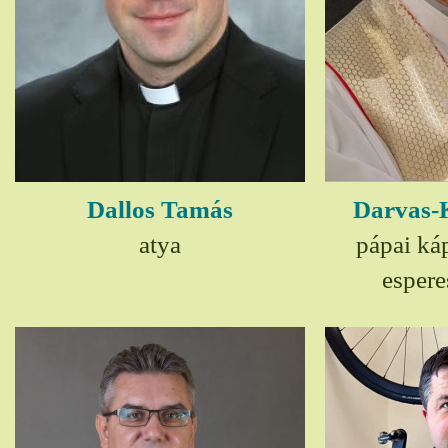
Dallos Tamás
Darvas-
atya
pápai ká
espere