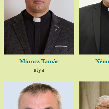
Mórocz Tamás
Néme
atya