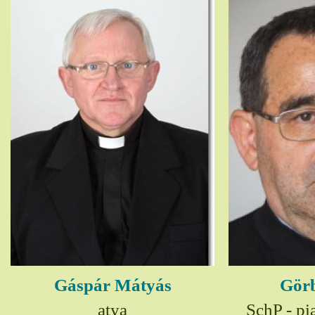
Gáspár Mátyás
Görb
atya
SchP - pia