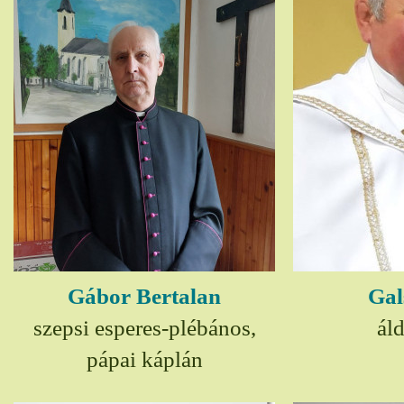
Gábor Bertalan
Gal
szepsi esperes-plébános,
ál
pápai káplán