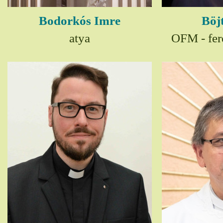
Bodorkós Imre
Böj
atya
OFM - fer