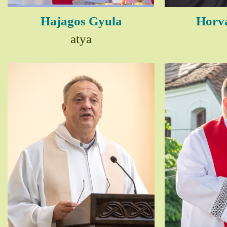
Hajagos Gyula
Horv
atya