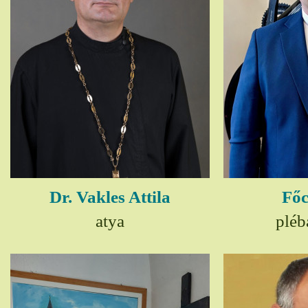
Dr. Vakles Attila
Főc
atya
pléb