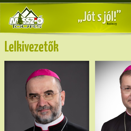
Lelkivezetők