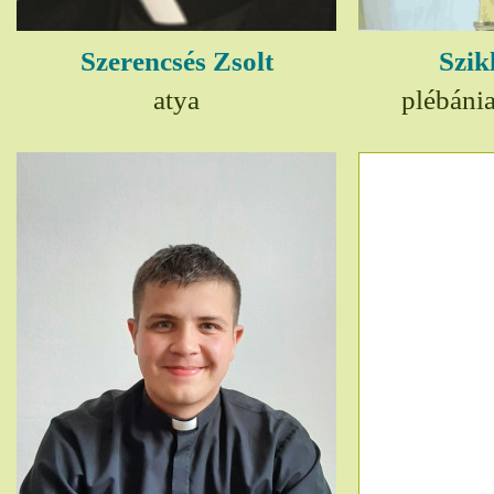
Szerencsés Zsolt
Szik
atya
plébáni