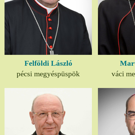
Felföldi László
Mart
pécsi megyéspüspök
váci m